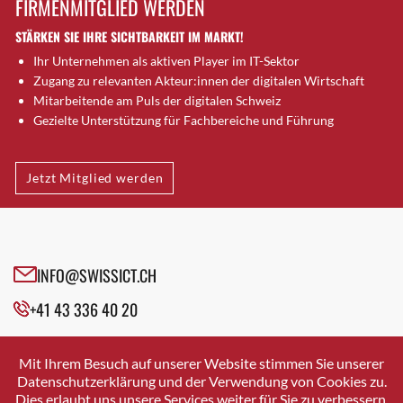
FIRMENMITGLIED WERDEN
Brugg AG
STÄRKEN SIE IHRE SICHTBARKEIT IM MARKT!
Brütten
Ihr Unternehmen als aktiven Player im IT-Sektor
Bubendorf
Zugang zu relevanten Akteur:innen der digitalen Wirtschaft
Bubikon
Mitarbeitende am Puls der digitalen Schweiz
Buchs (SG)
Gezielte Unterstützung für Fachbereiche und Führung
Burgdorf
Bäretswil
Jetzt Mitglied werden
Bülach
Cazis
Cham
Chur
INFO@SWISSICT.CH
Crissier
+41 43 336 40 20
Davos Platz
Davos Platz 1
SWISSICT
VULKANSTRASSE 120
Dierikon
Mit Ihrem Besuch auf unserer Website stimmen Sie unserer
8048 ZURICH
Datenschutzerklärung und der Verwendung von Cookies zu.
Dietikon
Dies erlaubt uns unsere Services weiter für Sie zu verbessern.