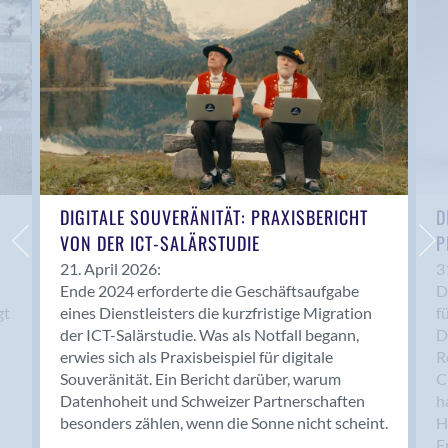
Anwil
Appenzell
Au SG
Baar
Baden
Balsthal
Balzers
Basel
DIGITALE SOUVERÄNITÄT: PRAXISBERICHT
D
VON DER ICT-SALÄRSTUDIE
P
Bassersdorf
Belp
21. April 2026:
3
Ende 2024 erforderte die Geschäftsaufgabe
D
Bendern
gt
eines Dienstleisters die kurzfristige Migration
f
Benken (SG)
der ICT-Salärstudie. Was als Notfall begann,
D
Bergdietikon
erwies sich als Praxisbeispiel für digitale
R
Berlin
Souveränität. Ein Bericht darüber, warum
C
Datenhoheit und Schweizer Partnerschaften
h
Bern
besonders zählen, wenn die Sonne nicht scheint.
H
Bern - Liebefeld
F