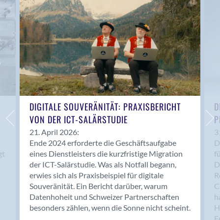
Anwil
Appenzell
Au SG
Baar
Baden
Balsthal
Balzers
Basel
DIGITALE SOUVERÄNITÄT: PRAXISBERICHT
D
VON DER ICT-SALÄRSTUDIE
P
Bassersdorf
Belp
21. April 2026:
3
Ende 2024 erforderte die Geschäftsaufgabe
D
Bendern
gt
eines Dienstleisters die kurzfristige Migration
f
Benken (SG)
der ICT-Salärstudie. Was als Notfall begann,
D
Bergdietikon
erwies sich als Praxisbeispiel für digitale
R
Berlin
Souveränität. Ein Bericht darüber, warum
C
Datenhoheit und Schweizer Partnerschaften
h
Bern
besonders zählen, wenn die Sonne nicht scheint.
H
Bern - Liebefeld
F