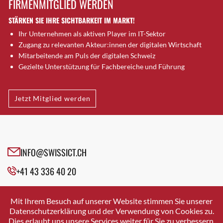
FIRMENMITGLIED WERDEN
Brugg AG
STÄRKEN SIE IHRE SICHTBARKEIT IM MARKT!
Brütten
Ihr Unternehmen als aktiven Player im IT-Sektor
Bubendorf
Zugang zu relevanten Akteur:innen der digitalen Wirtschaft
Bubikon
Mitarbeitende am Puls der digitalen Schweiz
Buchs (SG)
Gezielte Unterstützung für Fachbereiche und Führung
Burgdorf
Bäretswil
Jetzt Mitglied werden
Bülach
Cazis
Cham
Chur
INFO@SWISSICT.CH
Crissier
+41 43 336 40 20
Davos Platz
Davos Platz 1
SWISSICT
VULKANSTRASSE 120
Dierikon
Mit Ihrem Besuch auf unserer Website stimmen Sie unserer
8048 ZURICH
Datenschutzerklärung und der Verwendung von Cookies zu.
Dietikon
Dies erlaubt uns unsere Services weiter für Sie zu verbessern.