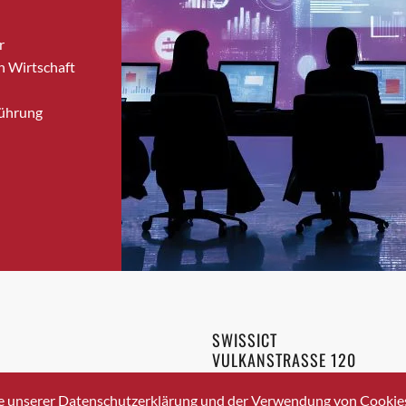
Bronschhofen
r
Brugg
n Wirtschaft
Brugg AG
Brütten
Führung
Bubendorf
Bubikon
Buchs (SG)
Burgdorf
Bäretswil
Bülach
Cazis
Cham
Chur
SWISSICT
Crissier
VULKANSTRASSE 120
Davos Platz
8048 ZURICH
3 336 40 20
Davos Platz 1
e unserer Datenschutzerklärung und der Verwendung von Cookies 