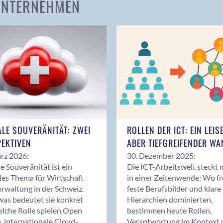
 UNTERNEHMEN
Amden
Andelfingen
Anwil
Appenzell
Au SG
Baar
Baden
Balsthal
Balzers
ALE SOUVERÄNITÄT: ZWEI
ROLLEN DER ICT: EIN LEIS
Basel
EKTIVEN
ABER TIEFGREIFENDER WA
Bassersdorf
rz 2026:
30. Dezember 2025:
Belp
le Souveränität ist ein
Die ICT-Arbeitswelt steckt 
Bendern
les Thema für Wirtschaft
in einer Zeitenwende: Wo f
Benken (SG)
rwaltung in der Schweiz.
feste Berufsbilder und klare
as bedeutet sie konkret
Hierarchien dominierten,
Bergdietikon
lche Rolle spielen Open
bestimmen heute Rollen,
Berlin
, internationale Cloud-
Verantwortung im Kontext 