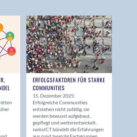
ER,
ERFOLGSFAKTOREN FÜR STARKE
NDEL
COMMUNITIES
15. Dezember 2025:
mitten
Erfolgreiche Communities
rüher
entstehen nicht zufällig, sie
werden bewusst aufgebaut,
gepflegt und weiterentwickelt.
swissICT bündelt die Erfahrungen
und
aus rund zwanzig Fachgruppen.