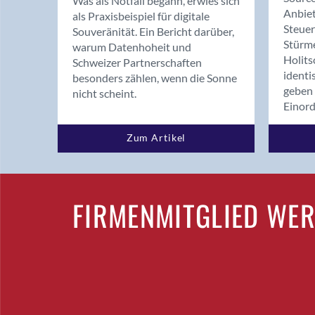
Was als Notfall begann, erwies sich
Anbiet
als Praxisbeispiel für digitale
Steue
Souveränität. Ein Bericht darüber,
Stürm
warum Datenhoheit und
Holits
Schweizer Partnerschaften
identi
besonders zählen, wenn die Sonne
geben 
nicht scheint.
Einor
Zum Artikel
FIRMENMITGLIED WE