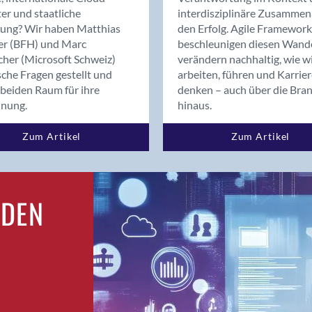
Bern
er und staatliche
interdisziplinäre Zusammen
Bern - Liebefeld
rung? Wir haben Matthias
den Erfolg. Agile Framework
er (BFH) und Marc
beschleunigen diesen Wand
Bern 15
cher (Microsoft Schweiz)
verändern nachhaltig, wie w
Bern 22
sche Fragen gestellt und
arbeiten, führen und Karrie
Bern 65
beiden Raum für ihre
denken – auch über die Bra
Bern 9
dnung.
hinaus.
Bern-Zollikofen
Zum Artikel
Zum Artikel
Biel/Bienne
Binningen
Birsfelden
Bolligen
RDEN
Bonaduz
Bonstetten
Bottighofen
Bremgarten bei Bern
Brig
Brig-Glis