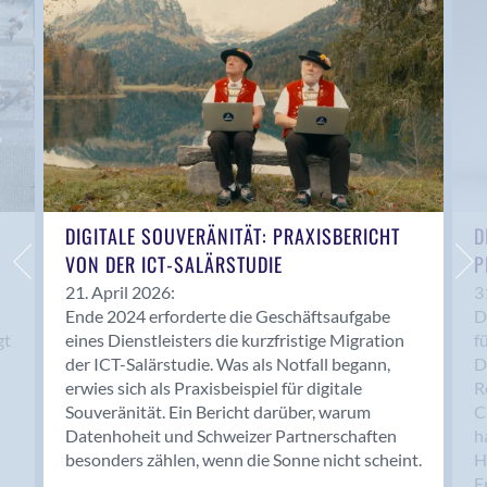
Anwil
Appenzell
Au SG
Baar
Baden
Balsthal
Balzers
Basel
DIGITALE SOUVERÄNITÄT: PRAXISBERICHT
D
VON DER ICT-SALÄRSTUDIE
P
Bassersdorf
Belp
21. April 2026:
3
Ende 2024 erforderte die Geschäftsaufgabe
D
Bendern
gt
eines Dienstleisters die kurzfristige Migration
f
Benken (SG)
der ICT-Salärstudie. Was als Notfall begann,
D
Bergdietikon
erwies sich als Praxisbeispiel für digitale
R
Berlin
Souveränität. Ein Bericht darüber, warum
C
Datenhoheit und Schweizer Partnerschaften
h
Bern
besonders zählen, wenn die Sonne nicht scheint.
H
Bern - Liebefeld
F