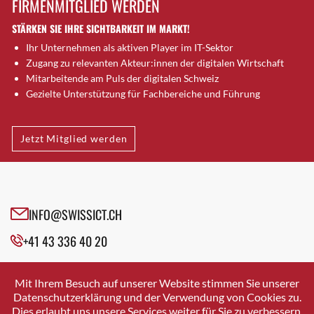
FIRMENMITGLIED WERDEN
Brugg AG
STÄRKEN SIE IHRE SICHTBARKEIT IM MARKT!
Brütten
Ihr Unternehmen als aktiven Player im IT-Sektor
Bubendorf
Zugang zu relevanten Akteur:innen der digitalen Wirtschaft
Bubikon
Mitarbeitende am Puls der digitalen Schweiz
Buchs (SG)
Gezielte Unterstützung für Fachbereiche und Führung
Burgdorf
Bäretswil
Jetzt Mitglied werden
Bülach
Cazis
Cham
Chur
INFO@SWISSICT.CH
Crissier
+41 43 336 40 20
Davos Platz
Davos Platz 1
SWISSICT
VULKANSTRASSE 120
Dierikon
Mit Ihrem Besuch auf unserer Website stimmen Sie unserer
8048 ZURICH
Datenschutzerklärung und der Verwendung von Cookies zu.
Dietikon
Dies erlaubt uns unsere Services weiter für Sie zu verbessern.