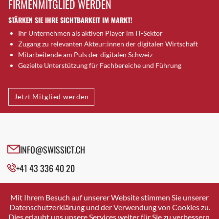
FIRMENMITGLIED WERDEN
Brütten
STÄRKEN SIE IHRE SICHTBARKEIT IM MARKT!
Bubendorf
Ihr Unternehmen als aktiven Player im IT-Sektor
Bubikon
Zugang zu relevanten Akteur:innen der digitalen Wirtschaft
Buchs (SG)
Mitarbeitende am Puls der digitalen Schweiz
Burgdorf
Gezielte Unterstützung für Fachbereiche und Führung
Bäretswil
Bülach
Jetzt Mitglied werden
Cazis
Cham
Chur
Crissier
INFO@SWISSICT.CH
Davos Platz
+41 43 336 40 20
Davos Platz 1
Dierikon
SWISSICT
VULKANSTRASSE 120
Dietikon
Mit Ihrem Besuch auf unserer Website stimmen Sie unserer
8048 ZURICH
Datenschutzerklärung und der Verwendung von Cookies zu.
Dietlikon
Dies erlaubt uns unsere Services weiter für Sie zu verbessern.