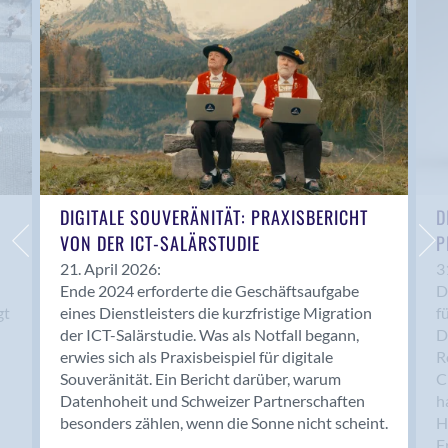
Anwil
Appenzell
Au SG
Baar
Baden
Balsthal
Balzers
Basel
DIGITALE SOUVERÄNITÄT: PRAXISBERICHT
D
VON DER ICT-SALÄRSTUDIE
P
Bassersdorf
Belp
21. April 2026:
3
Ende 2024 erforderte die Geschäftsaufgabe
D
Bendern
gt
eines Dienstleisters die kurzfristige Migration
f
Benken (SG)
der ICT-Salärstudie. Was als Notfall begann,
D
Bergdietikon
erwies sich als Praxisbeispiel für digitale
R
Berlin
Souveränität. Ein Bericht darüber, warum
C
Datenhoheit und Schweizer Partnerschaften
h
Bern
besonders zählen, wenn die Sonne nicht scheint.
H
Bern - Liebefeld
F