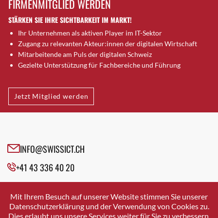
FIRMENMITGLIED WERDEN
Brugg AG
STÄRKEN SIE IHRE SICHTBARKEIT IM MARKT!
Brütten
Ihr Unternehmen als aktiven Player im IT-Sektor
Bubendorf
Zugang zu relevanten Akteur:innen der digitalen Wirtschaft
Bubikon
Mitarbeitende am Puls der digitalen Schweiz
Buchs (SG)
Gezielte Unterstützung für Fachbereiche und Führung
Burgdorf
Bäretswil
Jetzt Mitglied werden
Bülach
Cazis
Cham
Chur
INFO@SWISSICT.CH
Crissier
+41 43 336 40 20
Davos Platz
Davos Platz 1
SWISSICT
VULKANSTRASSE 120
Dierikon
Mit Ihrem Besuch auf unserer Website stimmen Sie unserer
8048 ZURICH
Datenschutzerklärung und der Verwendung von Cookies zu.
Dietikon
Dies erlaubt uns unsere Services weiter für Sie zu verbessern.