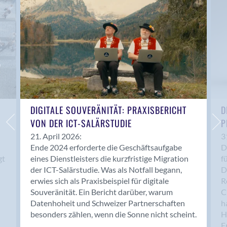
Anwil
Appenzell
Au SG
Baar
Baden
Balsthal
Balzers
Basel
DIGITALE SOUVERÄNITÄT: PRAXISBERICHT
D
VON DER ICT-SALÄRSTUDIE
P
Bassersdorf
Belp
21. April 2026:
3
Ende 2024 erforderte die Geschäftsaufgabe
D
Bendern
gt
eines Dienstleisters die kurzfristige Migration
f
Benken (SG)
der ICT-Salärstudie. Was als Notfall begann,
D
Bergdietikon
erwies sich als Praxisbeispiel für digitale
R
Berlin
Souveränität. Ein Bericht darüber, warum
C
Datenhoheit und Schweizer Partnerschaften
h
Bern
besonders zählen, wenn die Sonne nicht scheint.
H
Bern - Liebefeld
F