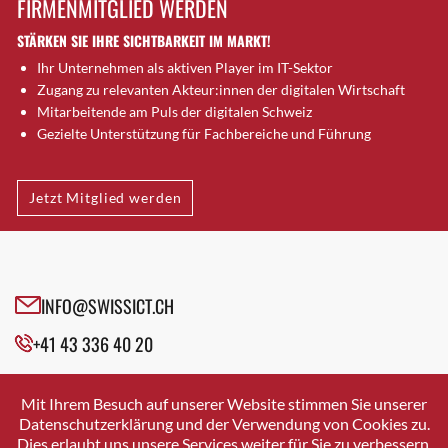
FIRMENMITGLIED WERDEN
Brugg AG
STÄRKEN SIE IHRE SICHTBARKEIT IM MARKT!
Brütten
Ihr Unternehmen als aktiven Player im IT-Sektor
Bubendorf
Zugang zu relevanten Akteur:innen der digitalen Wirtschaft
Bubikon
Mitarbeitende am Puls der digitalen Schweiz
Buchs (SG)
Gezielte Unterstützung für Fachbereiche und Führung
Burgdorf
Bäretswil
Jetzt Mitglied werden
Bülach
Cazis
Cham
Chur
INFO@SWISSICT.CH
Crissier
+41 43 336 40 20
Davos Platz
Davos Platz 1
SWISSICT
VULKANSTRASSE 120
Dierikon
Mit Ihrem Besuch auf unserer Website stimmen Sie unserer
8048 ZURICH
Datenschutzerklärung und der Verwendung von Cookies zu.
Dietikon
Dies erlaubt uns unsere Services weiter für Sie zu verbessern.