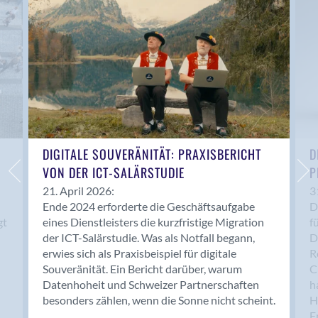
Anwil
Appenzell
Au SG
Baar
Baden
Balsthal
Balzers
Basel
DIGITALE SOUVERÄNITÄT: PRAXISBERICHT
D
VON DER ICT-SALÄRSTUDIE
P
Bassersdorf
Belp
21. April 2026:
3
Ende 2024 erforderte die Geschäftsaufgabe
D
Bendern
gt
eines Dienstleisters die kurzfristige Migration
f
Benken (SG)
der ICT-Salärstudie. Was als Notfall begann,
D
Bergdietikon
erwies sich als Praxisbeispiel für digitale
R
Berlin
Souveränität. Ein Bericht darüber, warum
C
Datenhoheit und Schweizer Partnerschaften
h
Bern
besonders zählen, wenn die Sonne nicht scheint.
H
Bern - Liebefeld
F