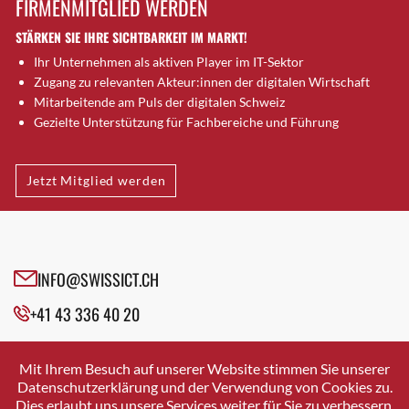
FIRMENMITGLIED WERDEN
Brugg AG
STÄRKEN SIE IHRE SICHTBARKEIT IM MARKT!
Brütten
Ihr Unternehmen als aktiven Player im IT-Sektor
Bubendorf
Zugang zu relevanten Akteur:innen der digitalen Wirtschaft
Bubikon
Mitarbeitende am Puls der digitalen Schweiz
Buchs (SG)
Gezielte Unterstützung für Fachbereiche und Führung
Burgdorf
Bäretswil
Jetzt Mitglied werden
Bülach
Cazis
Cham
Chur
INFO@SWISSICT.CH
Crissier
+41 43 336 40 20
Davos Platz
Davos Platz 1
SWISSICT
VULKANSTRASSE 120
Dierikon
Mit Ihrem Besuch auf unserer Website stimmen Sie unserer
8048 ZURICH
Datenschutzerklärung und der Verwendung von Cookies zu.
Dietikon
Dies erlaubt uns unsere Services weiter für Sie zu verbessern.