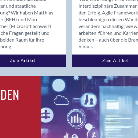
Bern
er und staatliche
interdisziplinäre Zusammen
Bern - Liebefeld
rung? Wir haben Matthias
den Erfolg. Agile Framework
er (BFH) und Marc
beschleunigen diesen Wand
Bern 15
cher (Microsoft Schweiz)
verändern nachhaltig, wie w
Bern 22
sche Fragen gestellt und
arbeiten, führen und Karrie
Bern 65
beiden Raum für ihre
denken – auch über die Bra
Bern 9
dnung.
hinaus.
Bern-Zollikofen
Zum Artikel
Zum Artikel
Biel/Bienne
Binningen
Bolligen
Bonaduz
RDEN
Bonstetten
Bottighofen
Bremgarten bei Bern
Brig
Brig-Glis
Bronschhofen