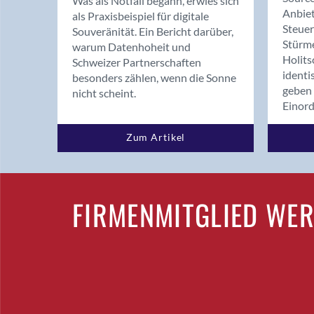
Was als Notfall begann, erwies sich
Anbiet
als Praxisbeispiel für digitale
Steue
Souveränität. Ein Bericht darüber,
Stürm
warum Datenhoheit und
Holits
Schweizer Partnerschaften
identi
besonders zählen, wenn die Sonne
geben 
nicht scheint.
Einor
Zum Artikel
FIRMENMITGLIED WE