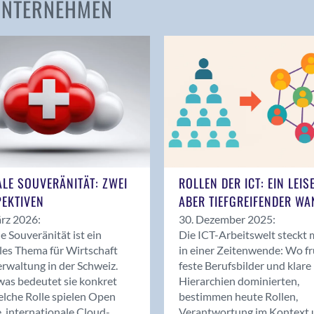
 UNTERNEHMEN
Amden
Andelfingen
Anwil
Appenzell
Au SG
Baar
Baden
Balsthal
Balzers
ALE SOUVERÄNITÄT: ZWEI
ROLLEN DER ICT: EIN LEIS
Basel
EKTIVEN
ABER TIEFGREIFENDER WA
Bassersdorf
rz 2026:
30. Dezember 2025:
Belp
le Souveränität ist ein
Die ICT-Arbeitswelt steckt 
Bendern
les Thema für Wirtschaft
in einer Zeitenwende: Wo f
Benken (SG)
rwaltung in der Schweiz.
feste Berufsbilder und klare
as bedeutet sie konkret
Hierarchien dominierten,
Bergdietikon
lche Rolle spielen Open
bestimmen heute Rollen,
Berlin
, internationale Cloud-
Verantwortung im Kontext 