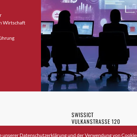
Brugg
r
Brugg AG
n Wirtschaft
Brütten
Bubendorf
Führung
Bubikon
Buchs (SG)
Burgdorf
Bäretswil
Bülach
Cazis
Cham
Chur
Crissier
SWISSICT
Davos Platz
VULKANSTRASSE 120
Davos Platz 1
8048 ZURICH
3 336 40 20
Dierikon
e unserer Datenschutzerklärung und der Verwendung von Cookies 