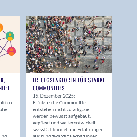
ER,
ERFOLGSFAKTOREN FÜR STARKE
NDEL
COMMUNITIES
15. Dezember 2025:
mitten
Erfolgreiche Communities
rüher
entstehen nicht zufällig, sie
werden bewusst aufgebaut,
gepflegt und weiterentwickelt.
swissICT bündelt die Erfahrungen
und
aus rund zwanzig Fachgruppen.