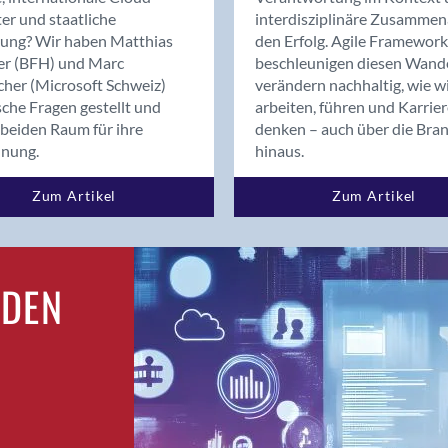
Bern
er und staatliche
interdisziplinäre Zusammen
Bern - Liebefeld
rung? Wir haben Matthias
den Erfolg. Agile Framework
er (BFH) und Marc
beschleunigen diesen Wand
Bern 15
cher (Microsoft Schweiz)
verändern nachhaltig, wie w
Bern 22
sche Fragen gestellt und
arbeiten, führen und Karrie
Bern 65
beiden Raum für ihre
denken – auch über die Bra
Bern 9
dnung.
hinaus.
Bern-Zollikofen
Zum Artikel
Zum Artikel
Biel/Bienne
Binningen
Birsfelden
Bolligen
RDEN
Bonaduz
Bonstetten
Bottighofen
Bremgarten bei Bern
Brig
Brig-Glis