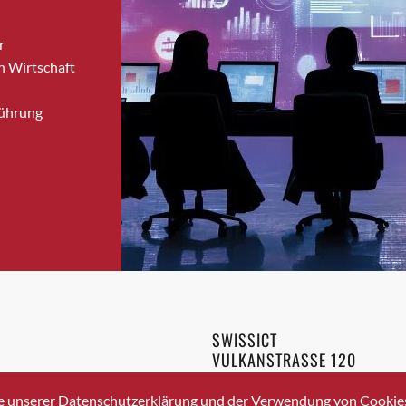
Bronschhofen
r
Brugg
n Wirtschaft
Brugg AG
Brütten
Führung
Bubendorf
Bubikon
Buchs (SG)
Burgdorf
Bäretswil
Bülach
Cazis
Cham
Chur
SWISSICT
Crissier
VULKANSTRASSE 120
Davos Platz
8048 ZURICH
3 336 40 20
Davos Platz 1
e unserer Datenschutzerklärung und der Verwendung von Cookies 