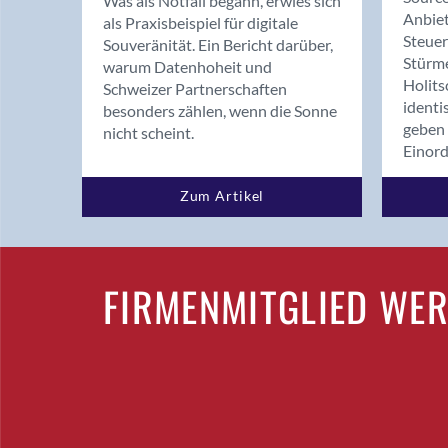
Was als Notfall begann, erwies sich
Anbiet
als Praxisbeispiel für digitale
Steue
Souveränität. Ein Bericht darüber,
Stürm
warum Datenhoheit und
Holits
Schweizer Partnerschaften
identi
besonders zählen, wenn die Sonne
geben 
nicht scheint.
Einor
Zum Artikel
FIRMENMITGLIED WE