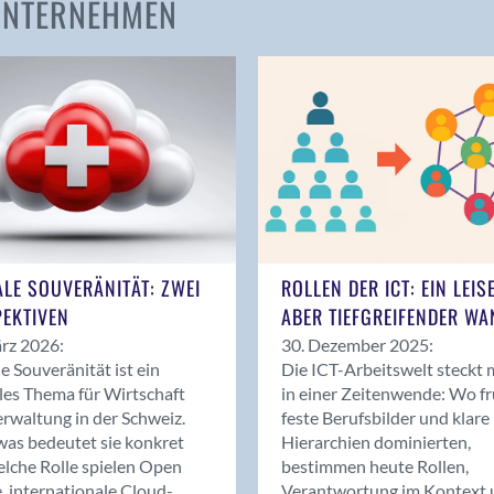
 UNTERNEHMEN
Amden
Andelfingen
Anwil
Appenzell
Au SG
Baar
Baden
Balsthal
Balzers
ALE SOUVERÄNITÄT: ZWEI
ROLLEN DER ICT: EIN LEIS
Basel
EKTIVEN
ABER TIEFGREIFENDER WA
Bassersdorf
rz 2026:
30. Dezember 2025:
Belp
le Souveränität ist ein
Die ICT-Arbeitswelt steckt 
Bendern
les Thema für Wirtschaft
in einer Zeitenwende: Wo f
Benken (SG)
rwaltung in der Schweiz.
feste Berufsbilder und klare
as bedeutet sie konkret
Hierarchien dominierten,
Bergdietikon
lche Rolle spielen Open
bestimmen heute Rollen,
Berlin
, internationale Cloud-
Verantwortung im Kontext 