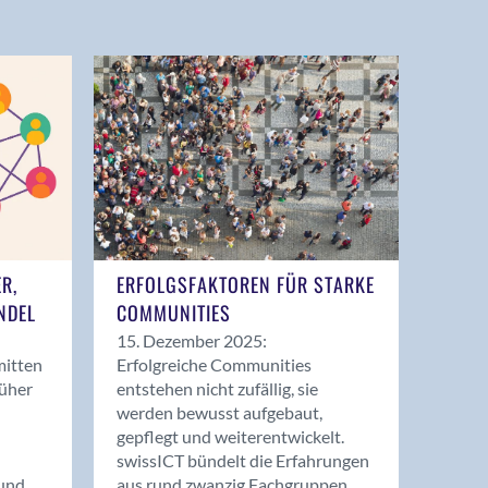
ER,
ERFOLGSFAKTOREN FÜR STARKE
NDEL
COMMUNITIES
15. Dezember 2025:
mitten
Erfolgreiche Communities
rüher
entstehen nicht zufällig, sie
werden bewusst aufgebaut,
gepflegt und weiterentwickelt.
swissICT bündelt die Erfahrungen
und
aus rund zwanzig Fachgruppen.