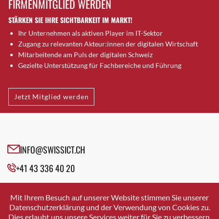
FIRMENMITGLIED WERDEN
Brugg AG
STÄRKEN SIE IHRE SICHTBARKEIT IM MARKT!
Brütten
Ihr Unternehmen als aktiven Player im IT-Sektor
Bubendorf
Zugang zu relevanten Akteur:innen der digitalen Wirtschaft
Bubikon
Mitarbeitende am Puls der digitalen Schweiz
Buchs (SG)
Gezielte Unterstützung für Fachbereiche und Führung
Burgdorf
Bäretswil
Jetzt Mitglied werden
Bülach
Cazis
Cham
Chur
INFO@SWISSICT.CH
Crissier
+41 43 336 40 20
Davos Platz
Davos Platz 1
SWISSICT
VULKANSTRASSE 120
Dierikon
Mit Ihrem Besuch auf unserer Website stimmen Sie unserer
8048 ZURICH
Datenschutzerklärung und der Verwendung von Cookies zu.
Dietikon
Dies erlaubt uns unsere Services weiter für Sie zu verbessern.