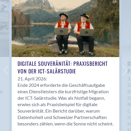
Anwil
Appenzell
Au SG
Baar
Baden
Balsthal
Balzers
Basel
DIGITALE SOUVERÄNITÄT: PRAXISBERICHT
D
VON DER ICT-SALÄRSTUDIE
P
Bassersdorf
Belp
21. April 2026:
3
Ende 2024 erforderte die Geschäftsaufgabe
D
Bendern
gt
eines Dienstleisters die kurzfristige Migration
f
Benken (SG)
der ICT-Salärstudie. Was als Notfall begann,
D
Bergdietikon
erwies sich als Praxisbeispiel für digitale
R
Berlin
Souveränität. Ein Bericht darüber, warum
C
Datenhoheit und Schweizer Partnerschaften
h
Bern
besonders zählen, wenn die Sonne nicht scheint.
H
Bern - Liebefeld
F