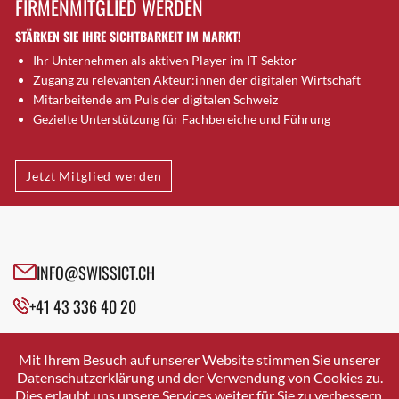
FIRMENMITGLIED WERDEN
Brütten
STÄRKEN SIE IHRE SICHTBARKEIT IM MARKT!
Bubendorf
Ihr Unternehmen als aktiven Player im IT-Sektor
Bubikon
Zugang zu relevanten Akteur:innen der digitalen Wirtschaft
Buchs (SG)
Mitarbeitende am Puls der digitalen Schweiz
Burgdorf
Gezielte Unterstützung für Fachbereiche und Führung
Bäretswil
Bülach
Jetzt Mitglied werden
Cazis
Cham
Chur
Crissier
INFO@SWISSICT.CH
Davos Platz
+41 43 336 40 20
Davos Platz 1
Dierikon
SWISSICT
VULKANSTRASSE 120
Dietikon
Mit Ihrem Besuch auf unserer Website stimmen Sie unserer
8048 ZURICH
Datenschutzerklärung und der Verwendung von Cookies zu.
Dietlikon
Dies erlaubt uns unsere Services weiter für Sie zu verbessern.