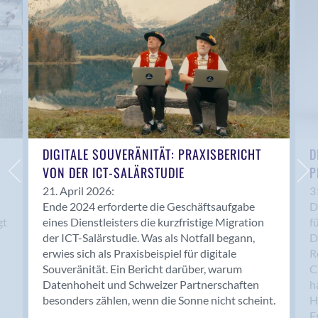
Anwil
Appenzell
Au SG
Baar
Baden
Balsthal
Balzers
Basel
DIGITALE SOUVERÄNITÄT: PRAXISBERICHT
D
VON DER ICT-SALÄRSTUDIE
P
Bassersdorf
Belp
21. April 2026:
3
Ende 2024 erforderte die Geschäftsaufgabe
D
Bendern
gt
eines Dienstleisters die kurzfristige Migration
f
Benken (SG)
der ICT-Salärstudie. Was als Notfall begann,
D
Bergdietikon
erwies sich als Praxisbeispiel für digitale
R
Berlin
Souveränität. Ein Bericht darüber, warum
C
Datenhoheit und Schweizer Partnerschaften
h
Bern
besonders zählen, wenn die Sonne nicht scheint.
H
Bern - Liebefeld
F