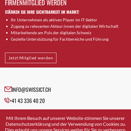
FIRMENMITGLIED WERDEN
Brugg AG
STÄRKEN SIE IHRE SICHTBARKEIT IM MARKT!
Brütten
Ihr Unternehmen als aktiven Player im IT-Sektor
Bubendorf
Zugang zu relevanten Akteur:innen der digitalen Wirtschaft
Bubikon
Mitarbeitende am Puls der digitalen Schweiz
Buchs (SG)
Gezielte Unterstützung für Fachbereiche und Führung
Burgdorf
Bäretswil
Jetzt Mitglied werden
Bülach
Cazis
Cham
Chur
INFO@SWISSICT.CH
Crissier
+41 43 336 40 20
Davos Platz
Davos Platz 1
SWISSICT
VULKANSTRASSE 120
Dierikon
Mit Ihrem Besuch auf unserer Website stimmen Sie unserer
8048 ZURICH
Datenschutzerklärung und der Verwendung von Cookies zu.
Dietikon
Dies erlaubt uns unsere Services weiter für Sie zu verbessern.