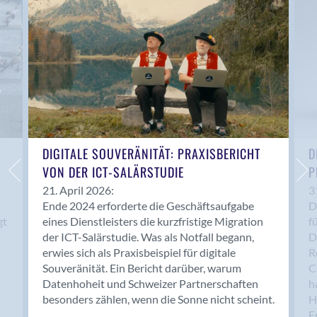
Anwil
Appenzell
Au SG
Baar
Baden
Balsthal
Balzers
Basel
DIGITALE SOUVERÄNITÄT: PRAXISBERICHT
D
VON DER ICT-SALÄRSTUDIE
P
Bassersdorf
Belp
21. April 2026:
3
Ende 2024 erforderte die Geschäftsaufgabe
D
Bendern
gt
eines Dienstleisters die kurzfristige Migration
f
Benken (SG)
der ICT-Salärstudie. Was als Notfall begann,
D
Bergdietikon
erwies sich als Praxisbeispiel für digitale
R
Berlin
Souveränität. Ein Bericht darüber, warum
C
Datenhoheit und Schweizer Partnerschaften
h
Bern
besonders zählen, wenn die Sonne nicht scheint.
H
Bern - Liebefeld
F