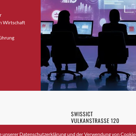
Brugg
r
Brugg AG
n Wirtschaft
Brütten
Bubendorf
Führung
Bubikon
Buchs (SG)
Burgdorf
Bäretswil
Bülach
Cazis
Cham
Chur
Crissier
SWISSICT
Davos Platz
VULKANSTRASSE 120
Davos Platz 1
8048 ZURICH
3 336 40 20
Dierikon
e unserer Datenschutzerklärung und der Verwendung von Cookies 