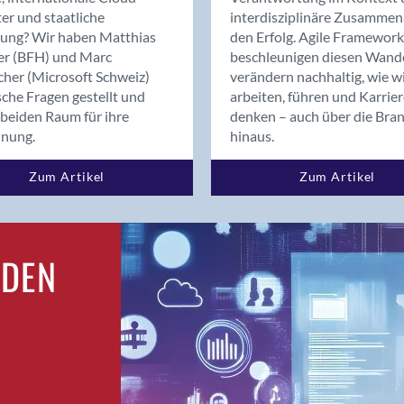
Bern
er und staatliche
interdisziplinäre Zusammen
Bern - Liebefeld
rung? Wir haben Matthias
den Erfolg. Agile Framework
er (BFH) und Marc
beschleunigen diesen Wand
Bern 15
cher (Microsoft Schweiz)
verändern nachhaltig, wie w
Bern 22
sche Fragen gestellt und
arbeiten, führen und Karrie
Bern 65
beiden Raum für ihre
denken – auch über die Bra
Bern 9
dnung.
hinaus.
Bern-Zollikofen
Zum Artikel
Zum Artikel
Biel/Bienne
Binningen
Bolligen
Bonaduz
RDEN
Bonstetten
Bottighofen
Bremgarten bei Bern
Brig
Brig-Glis
Bronschhofen