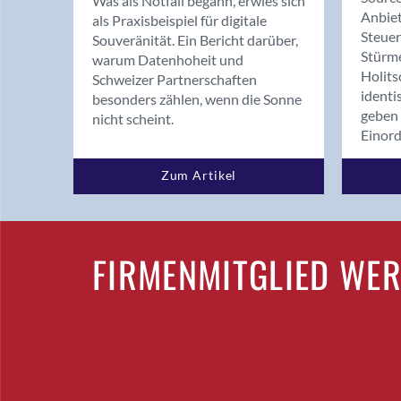
Was als Notfall begann, erwies sich
Anbiet
als Praxisbeispiel für digitale
Steue
Souveränität. Ein Bericht darüber,
Stürm
warum Datenhoheit und
Holits
Schweizer Partnerschaften
identi
besonders zählen, wenn die Sonne
geben 
nicht scheint.
Einor
Zum Artikel
FIRMENMITGLIED WE