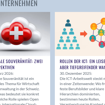
 UNTERNEHMEN
Amden
Andelfingen
Anwil
Appenzell
Au SG
Baar
Baden
Balsthal
Balzers
ALE SOUVERÄNITÄT: ZWEI
ROLLEN DER ICT: EIN LEIS
Basel
EKTIVEN
ABER TIEFGREIFENDER WA
Bassersdorf
rz 2026:
30. Dezember 2025:
Belp
le Souveränität ist ein
Die ICT-Arbeitswelt steckt 
Bendern
les Thema für Wirtschaft
in einer Zeitenwende: Wo f
Benken (SG)
rwaltung in der Schweiz.
feste Berufsbilder und klare
as bedeutet sie konkret
Hierarchien dominierten,
Bergdietikon
lche Rolle spielen Open
bestimmen heute Rollen,
Berlin
, internationale Cloud-
Verantwortung im Kontext 