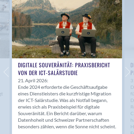
Anwil
Appenzell
Au SG
Baar
Baden
Balsthal
Balzers
Basel
DIGITALE SOUVERÄNITÄT: PRAXISBERICHT
D
VON DER ICT-SALÄRSTUDIE
P
Bassersdorf
Belp
21. April 2026:
3
Ende 2024 erforderte die Geschäftsaufgabe
D
Bendern
gt
eines Dienstleisters die kurzfristige Migration
f
Benken (SG)
der ICT-Salärstudie. Was als Notfall begann,
D
Bergdietikon
erwies sich als Praxisbeispiel für digitale
R
Berlin
Souveränität. Ein Bericht darüber, warum
C
Datenhoheit und Schweizer Partnerschaften
h
Bern
besonders zählen, wenn die Sonne nicht scheint.
H
Bern - Liebefeld
F