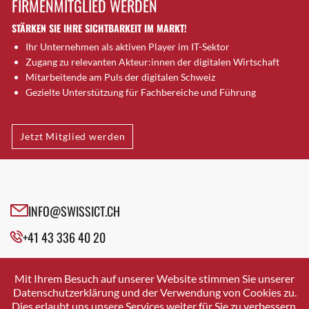
FIRMENMITGLIED WERDEN
Brugg AG
STÄRKEN SIE IHRE SICHTBARKEIT IM MARKT!
Brütten
Ihr Unternehmen als aktiven Player im IT-Sektor
Bubendorf
Zugang zu relevanten Akteur:innen der digitalen Wirtschaft
Bubikon
Mitarbeitende am Puls der digitalen Schweiz
Buchs (SG)
Gezielte Unterstützung für Fachbereiche und Führung
Burgdorf
Bäretswil
Jetzt Mitglied werden
Bülach
Cazis
Cham
Chur
INFO@SWISSICT.CH
Crissier
+41 43 336 40 20
Davos Platz
Davos Platz 1
SWISSICT
VULKANSTRASSE 120
Dierikon
Mit Ihrem Besuch auf unserer Website stimmen Sie unserer
8048 ZURICH
Datenschutzerklärung und der Verwendung von Cookies zu.
Dietikon
Dies erlaubt uns unsere Services weiter für Sie zu verbessern.