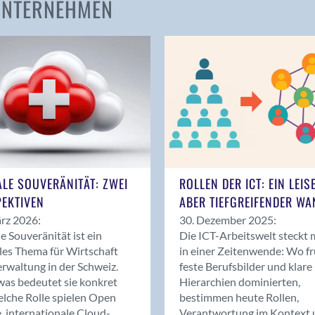
 UNTERNEHMEN
Amden
Andelfingen
Anwil
Appenzell
Au SG
Baar
Baden
Balsthal
Balzers
ALE SOUVERÄNITÄT: ZWEI
ROLLEN DER ICT: EIN LEIS
Basel
EKTIVEN
ABER TIEFGREIFENDER WA
Bassersdorf
rz 2026:
30. Dezember 2025:
Belp
le Souveränität ist ein
Die ICT-Arbeitswelt steckt 
Bendern
les Thema für Wirtschaft
in einer Zeitenwende: Wo f
Benken (SG)
rwaltung in der Schweiz.
feste Berufsbilder und klare
as bedeutet sie konkret
Hierarchien dominierten,
Bergdietikon
lche Rolle spielen Open
bestimmen heute Rollen,
Berlin
, internationale Cloud-
Verantwortung im Kontext 