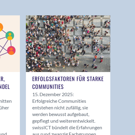
ER,
ERFOLGSFAKTOREN FÜR STARKE
NDEL
COMMUNITIES
15. Dezember 2025:
mitten
Erfolgreiche Communities
rüher
entstehen nicht zufällig, sie
werden bewusst aufgebaut,
gepflegt und weiterentwickelt.
swissICT bündelt die Erfahrungen
und
aus rund zwanzig Fachgruppen.