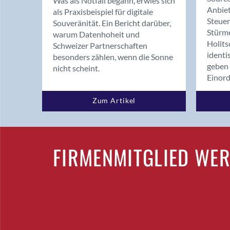
Was als Notfall begann, erwies sich
Anbiet
als Praxisbeispiel für digitale
Steue
Souveränität. Ein Bericht darüber,
Stürm
warum Datenhoheit und
Holits
Schweizer Partnerschaften
identi
besonders zählen, wenn die Sonne
geben 
nicht scheint.
Einor
Zum Artikel
FIRMENMITGLIED WE