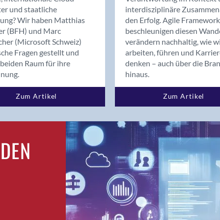
Bern
er und staatliche
interdisziplinäre Zusammen
Bern - Liebefeld
rung? Wir haben Matthias
den Erfolg. Agile Framework
er (BFH) und Marc
beschleunigen diesen Wand
Bern 15
cher (Microsoft Schweiz)
verändern nachhaltig, wie w
Bern 22
sche Fragen gestellt und
arbeiten, führen und Karrie
Bern 65
beiden Raum für ihre
denken – auch über die Bra
Bern 9
dnung.
hinaus.
Bern-Zollikofen
Zum Artikel
Zum Artikel
Biel/Bienne
Binningen
Bolligen
Bonaduz
RDEN
Bonstetten
Bottighofen
Bremgarten bei Bern
Brig
Brig-Glis
Bronschhofen