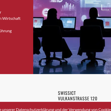
Brugg
r
Brugg AG
n Wirtschaft
Brütten
Bubendorf
Führung
Bubikon
Buchs (SG)
Burgdorf
Bäretswil
Bülach
Cazis
Cham
Chur
Crissier
SWISSICT
Davos Platz
VULKANSTRASSE 120
Davos Platz 1
8048 ZURICH
3 336 40 20
Dierikon
e unserer Datenschutzerklärung und der Verwendung von Cookies 