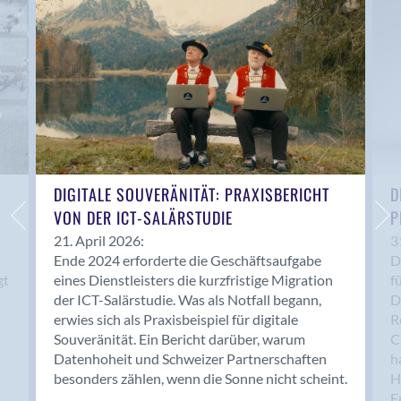
Anwil
Appenzell
Au SG
Baar
Baden
Balsthal
Balzers
Basel
DIGITALE SOUVERÄNITÄT: PRAXISBERICHT
D
VON DER ICT-SALÄRSTUDIE
P
Bassersdorf
Belp
21. April 2026:
3
Ende 2024 erforderte die Geschäftsaufgabe
D
Bendern
gt
eines Dienstleisters die kurzfristige Migration
f
Benken (SG)
der ICT-Salärstudie. Was als Notfall begann,
D
Bergdietikon
erwies sich als Praxisbeispiel für digitale
R
Berlin
Souveränität. Ein Bericht darüber, warum
C
Datenhoheit und Schweizer Partnerschaften
h
Bern
besonders zählen, wenn die Sonne nicht scheint.
H
Bern - Liebefeld
F