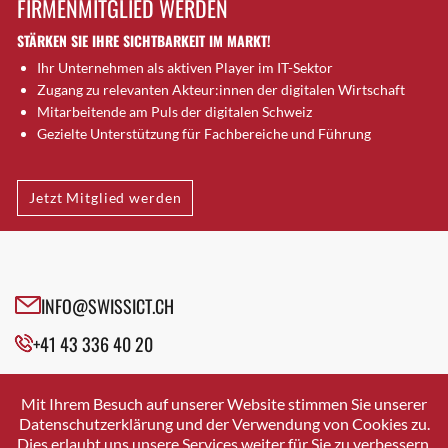
FIRMENMITGLIED WERDEN
Brütten
STÄRKEN SIE IHRE SICHTBARKEIT IM MARKT!
Bubendorf
Ihr Unternehmen als aktiven Player im IT-Sektor
Bubikon
Zugang zu relevanten Akteur:innen der digitalen Wirtschaft
Buchs (SG)
Mitarbeitende am Puls der digitalen Schweiz
Burgdorf
Gezielte Unterstützung für Fachbereiche und Führung
Bäretswil
Bülach
Jetzt Mitglied werden
Cazis
Cham
Chur
Crissier
INFO@SWISSICT.CH
Davos Platz
+41 43 336 40 20
Davos Platz 1
Dierikon
SWISSICT
VULKANSTRASSE 120
Dietikon
Mit Ihrem Besuch auf unserer Website stimmen Sie unserer
8048 ZURICH
Datenschutzerklärung und der Verwendung von Cookies zu.
Dietlikon
Dies erlaubt uns unsere Services weiter für Sie zu verbessern.