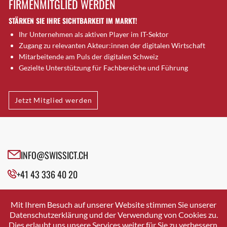
FIRMENMITGLIED WERDEN
Brugg AG
STÄRKEN SIE IHRE SICHTBARKEIT IM MARKT!
Brütten
Ihr Unternehmen als aktiven Player im IT-Sektor
Bubendorf
Zugang zu relevanten Akteur:innen der digitalen Wirtschaft
Bubikon
Mitarbeitende am Puls der digitalen Schweiz
Buchs (SG)
Gezielte Unterstützung für Fachbereiche und Führung
Burgdorf
Bäretswil
Jetzt Mitglied werden
Bülach
Cazis
Cham
Chur
INFO@SWISSICT.CH
Crissier
+41 43 336 40 20
Davos Platz
Davos Platz 1
SWISSICT
VULKANSTRASSE 120
Dierikon
Mit Ihrem Besuch auf unserer Website stimmen Sie unserer
8048 ZURICH
Datenschutzerklärung und der Verwendung von Cookies zu.
Dietikon
Dies erlaubt uns unsere Services weiter für Sie zu verbessern.