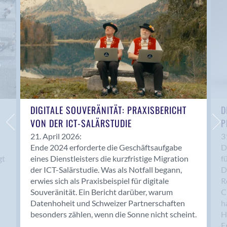
Anwil
Appenzell
Au SG
Baar
Baden
Balsthal
Balzers
Basel
DIGITALE SOUVERÄNITÄT: PRAXISBERICHT
D
VON DER ICT-SALÄRSTUDIE
P
Bassersdorf
Belp
21. April 2026:
3
Ende 2024 erforderte die Geschäftsaufgabe
D
Bendern
gt
eines Dienstleisters die kurzfristige Migration
f
Benken (SG)
der ICT-Salärstudie. Was als Notfall begann,
D
Bergdietikon
erwies sich als Praxisbeispiel für digitale
R
Berlin
Souveränität. Ein Bericht darüber, warum
C
Datenhoheit und Schweizer Partnerschaften
h
Bern
besonders zählen, wenn die Sonne nicht scheint.
H
Bern - Liebefeld
F