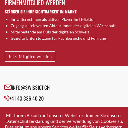
FIRMENMITGLIED WERDEN
Brugg AG
STÄRKEN SIE IHRE SICHTBARKEIT IM MARKT!
Brütten
Ihr Unternehmen als aktiven Player im IT-Sektor
Bubendorf
Zugang zu relevanten Akteur:innen der digitalen Wirtschaft
Bubikon
Mitarbeitende am Puls der digitalen Schweiz
Buchs (SG)
Gezielte Unterstützung für Fachbereiche und Führung
Burgdorf
Bäretswil
Jetzt Mitglied werden
Bülach
Cazis
Cham
Chur
INFO@SWISSICT.CH
Crissier
+41 43 336 40 20
Davos Platz
Davos Platz 1
SWISSICT
VULKANSTRASSE 120
Dierikon
Mit Ihrem Besuch auf unserer Website stimmen Sie unserer
8048 ZURICH
Datenschutzerklärung und der Verwendung von Cookies zu.
Dietikon
Dies erlaubt uns unsere Services weiter für Sie zu verbessern.