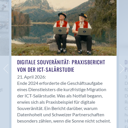
Anwil
Appenzell
Au SG
Baar
Baden
Balsthal
Balzers
Basel
DIGITALE SOUVERÄNITÄT: PRAXISBERICHT
D
VON DER ICT-SALÄRSTUDIE
P
Bassersdorf
Belp
21. April 2026:
3
Ende 2024 erforderte die Geschäftsaufgabe
D
Bendern
gt
eines Dienstleisters die kurzfristige Migration
f
Benken (SG)
der ICT-Salärstudie. Was als Notfall begann,
D
Bergdietikon
erwies sich als Praxisbeispiel für digitale
R
Berlin
Souveränität. Ein Bericht darüber, warum
C
Datenhoheit und Schweizer Partnerschaften
h
Bern
besonders zählen, wenn die Sonne nicht scheint.
H
Bern - Liebefeld
F