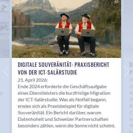
Anwil
Appenzell
Au SG
Baar
Baden
Balsthal
Balzers
Basel
DIGITALE SOUVERÄNITÄT: PRAXISBERICHT
D
VON DER ICT-SALÄRSTUDIE
P
Bassersdorf
Belp
21. April 2026:
3
Ende 2024 erforderte die Geschäftsaufgabe
D
Bendern
gt
eines Dienstleisters die kurzfristige Migration
f
Benken (SG)
der ICT-Salärstudie. Was als Notfall begann,
D
Bergdietikon
erwies sich als Praxisbeispiel für digitale
R
Berlin
Souveränität. Ein Bericht darüber, warum
C
Datenhoheit und Schweizer Partnerschaften
h
Bern
besonders zählen, wenn die Sonne nicht scheint.
H
Bern - Liebefeld
F