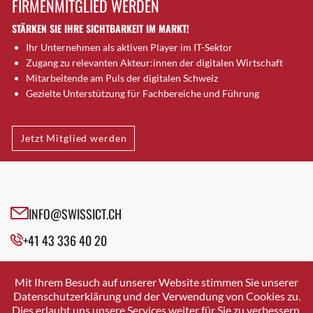
FIRMENMITGLIED WERDEN
Brugg AG
STÄRKEN SIE IHRE SICHTBARKEIT IM MARKT!
Brütten
Ihr Unternehmen als aktiven Player im IT-Sektor
Bubendorf
Zugang zu relevanten Akteur:innen der digitalen Wirtschaft
Bubikon
Mitarbeitende am Puls der digitalen Schweiz
Buchs (SG)
Gezielte Unterstützung für Fachbereiche und Führung
Burgdorf
Bäretswil
Jetzt Mitglied werden
Bülach
Cazis
Cham
Chur
INFO@SWISSICT.CH
Crissier
+41 43 336 40 20
Davos Platz
Davos Platz 1
SWISSICT
VULKANSTRASSE 120
Dierikon
Mit Ihrem Besuch auf unserer Website stimmen Sie unserer
8048 ZURICH
Datenschutzerklärung und der Verwendung von Cookies zu.
Dietikon
Dies erlaubt uns unsere Services weiter für Sie zu verbessern.