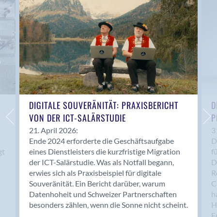
Anwil
Appenzell
Au SG
Baar
Baden
Balsthal
Balzers
Basel
DIGITALE SOUVERÄNITÄT: PRAXISBERICHT
D
VON DER ICT-SALÄRSTUDIE
P
Bassersdorf
Belp
21. April 2026:
3
Ende 2024 erforderte die Geschäftsaufgabe
D
Bendern
gt
eines Dienstleisters die kurzfristige Migration
f
Benken (SG)
der ICT-Salärstudie. Was als Notfall begann,
D
Bergdietikon
erwies sich als Praxisbeispiel für digitale
R
Berlin
Souveränität. Ein Bericht darüber, warum
C
Datenhoheit und Schweizer Partnerschaften
h
Bern
besonders zählen, wenn die Sonne nicht scheint.
H
Bern - Liebefeld
F