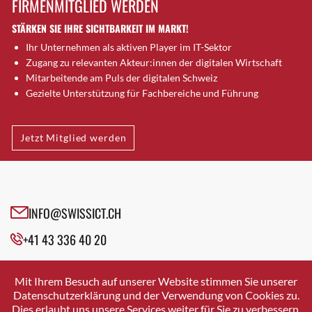
FIRMENMITGLIED WERDEN
Brugg AG
STÄRKEN SIE IHRE SICHTBARKEIT IM MARKT!
Brütten
Ihr Unternehmen als aktiven Player im IT-Sektor
Bubendorf
Zugang zu relevanten Akteur:innen der digitalen Wirtschaft
Bubikon
Mitarbeitende am Puls der digitalen Schweiz
Buchs (SG)
Gezielte Unterstützung für Fachbereiche und Führung
Burgdorf
Bäretswil
Jetzt Mitglied werden
Bülach
Cazis
Cham
Chur
INFO@SWISSICT.CH
Crissier
+41 43 336 40 20
Davos Platz
Davos Platz 1
SWISSICT
VULKANSTRASSE 120
Dierikon
Mit Ihrem Besuch auf unserer Website stimmen Sie unserer
8048 ZURICH
Datenschutzerklärung und der Verwendung von Cookies zu.
Dietikon
Dies erlaubt uns unsere Services weiter für Sie zu verbessern.