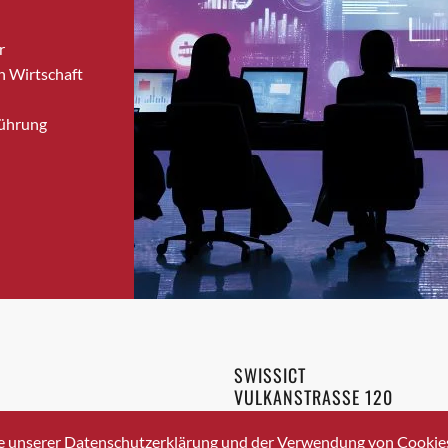
Brugg
r
Brugg AG
n Wirtschaft
Brütten
Bubendorf
Führung
Bubikon
Buchs (SG)
Burgdorf
Bäretswil
Bülach
Cazis
Cham
Chur
Crissier
SWISSICT
Davos Platz
VULKANSTRASSE 120
Davos Platz 1
8048 ZURICH
3 336 40 20
Dierikon
e unserer Datenschutzerklärung und der Verwendung von Cookies 