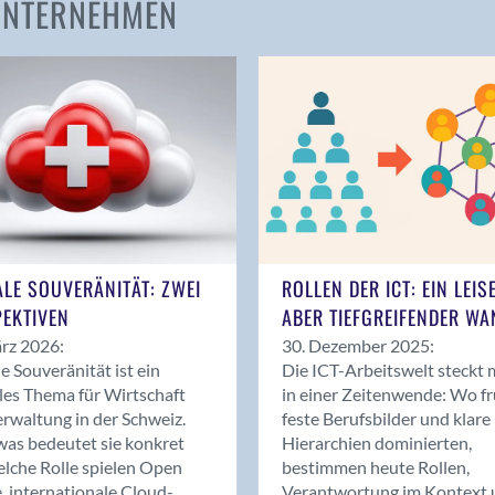
 UNTERNEHMEN
Amden
Andelfingen
Anwil
Appenzell
Au SG
Baar
Baden
Balsthal
Balzers
ALE SOUVERÄNITÄT: ZWEI
ROLLEN DER ICT: EIN LEIS
Basel
EKTIVEN
ABER TIEFGREIFENDER WA
Bassersdorf
rz 2026:
30. Dezember 2025:
Belp
le Souveränität ist ein
Die ICT-Arbeitswelt steckt 
Bendern
les Thema für Wirtschaft
in einer Zeitenwende: Wo f
Benken (SG)
rwaltung in der Schweiz.
feste Berufsbilder und klare
as bedeutet sie konkret
Hierarchien dominierten,
Bergdietikon
lche Rolle spielen Open
bestimmen heute Rollen,
Berlin
, internationale Cloud-
Verantwortung im Kontext 