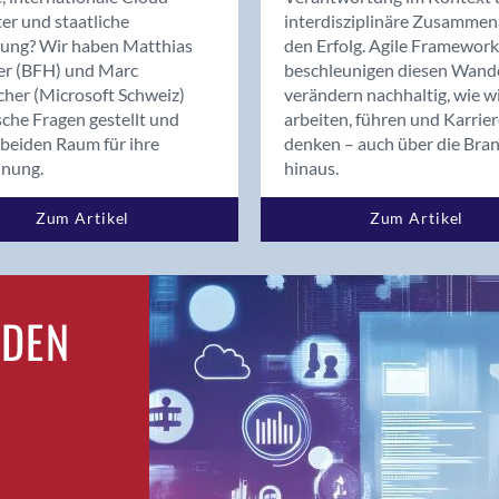
Bern
er und staatliche
interdisziplinäre Zusammen
Bern - Liebefeld
rung? Wir haben Matthias
den Erfolg. Agile Framework
er (BFH) und Marc
beschleunigen diesen Wand
Bern 15
cher (Microsoft Schweiz)
verändern nachhaltig, wie w
Bern 22
sche Fragen gestellt und
arbeiten, führen und Karrie
Bern 65
beiden Raum für ihre
denken – auch über die Bra
Bern 9
dnung.
hinaus.
Bern-Zollikofen
Zum Artikel
Zum Artikel
Biel/Bienne
Binningen
Bolligen
Bonaduz
RDEN
Bonstetten
Bottighofen
Bremgarten bei Bern
Brig
Brig-Glis
Bronschhofen