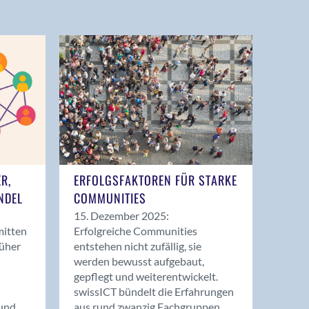
ER,
ERFOLGSFAKTOREN FÜR STARKE
NDEL
COMMUNITIES
15. Dezember 2025:
mitten
Erfolgreiche Communities
rüher
entstehen nicht zufällig, sie
werden bewusst aufgebaut,
gepflegt und weiterentwickelt.
swissICT bündelt die Erfahrungen
und
aus rund zwanzig Fachgruppen.