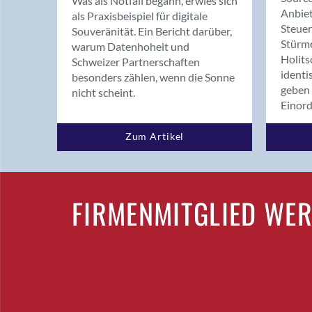
Was als Notfall begann, erwies sich
Anbiet
als Praxisbeispiel für digitale
Steue
Souveränität. Ein Bericht darüber,
Stürm
warum Datenhoheit und
Holits
Schweizer Partnerschaften
identi
besonders zählen, wenn die Sonne
geben 
nicht scheint.
Einor
Zum Artikel
FIRMENMITGLIED WE