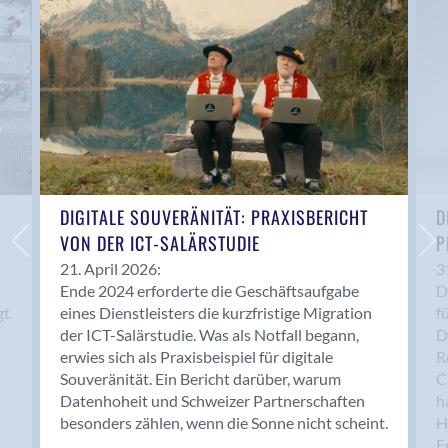
Anwil
Appenzell
Au SG
Baar
Baden
Balsthal
Balzers
Basel
DIGITALE SOUVERÄNITÄT: PRAXISBERICHT
D
VON DER ICT-SALÄRSTUDIE
P
Bassersdorf
Belp
21. April 2026:
3
Ende 2024 erforderte die Geschäftsaufgabe
D
Bendern
gt
eines Dienstleisters die kurzfristige Migration
f
Benken (SG)
der ICT-Salärstudie. Was als Notfall begann,
D
Bergdietikon
erwies sich als Praxisbeispiel für digitale
R
Berlin
Souveränität. Ein Bericht darüber, warum
C
Datenhoheit und Schweizer Partnerschaften
h
Bern
besonders zählen, wenn die Sonne nicht scheint.
H
Bern - Liebefeld
F