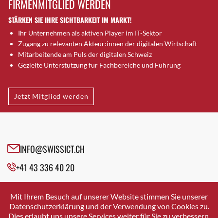
FIRMENMITGLIED WERDEN
Brugg AG
STÄRKEN SIE IHRE SICHTBARKEIT IM MARKT!
Brütten
Ihr Unternehmen als aktiven Player im IT-Sektor
Bubendorf
Zugang zu relevanten Akteur:innen der digitalen Wirtschaft
Bubikon
Mitarbeitende am Puls der digitalen Schweiz
Buchs (SG)
Gezielte Unterstützung für Fachbereiche und Führung
Burgdorf
Bäretswil
Jetzt Mitglied werden
Bülach
Cazis
Cham
Chur
INFO@SWISSICT.CH
Crissier
+41 43 336 40 20
Davos Platz
Davos Platz 1
SWISSICT
VULKANSTRASSE 120
Dierikon
Mit Ihrem Besuch auf unserer Website stimmen Sie unserer
8048 ZURICH
Datenschutzerklärung und der Verwendung von Cookies zu.
Dietikon
Dies erlaubt uns unsere Services weiter für Sie zu verbessern.