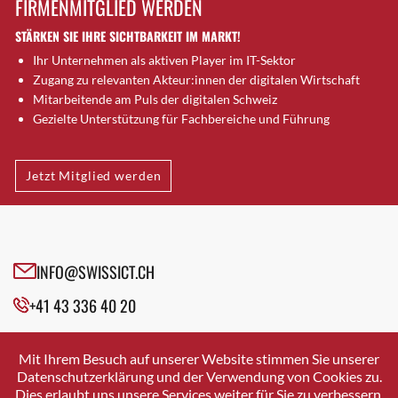
FIRMENMITGLIED WERDEN
Brugg AG
STÄRKEN SIE IHRE SICHTBARKEIT IM MARKT!
Brütten
Ihr Unternehmen als aktiven Player im IT-Sektor
Bubendorf
Zugang zu relevanten Akteur:innen der digitalen Wirtschaft
Bubikon
Mitarbeitende am Puls der digitalen Schweiz
Buchs (SG)
Gezielte Unterstützung für Fachbereiche und Führung
Burgdorf
Bäretswil
Jetzt Mitglied werden
Bülach
Cazis
Cham
Chur
INFO@SWISSICT.CH
Crissier
+41 43 336 40 20
Davos Platz
Davos Platz 1
SWISSICT
VULKANSTRASSE 120
Dierikon
Mit Ihrem Besuch auf unserer Website stimmen Sie unserer
8048 ZURICH
Datenschutzerklärung und der Verwendung von Cookies zu.
Dietikon
Dies erlaubt uns unsere Services weiter für Sie zu verbessern.