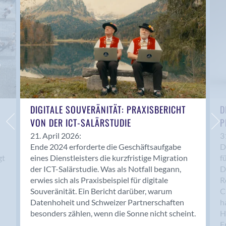
Anwil
Appenzell
Au SG
Baar
Baden
Balsthal
Balzers
Basel
DIGITALE SOUVERÄNITÄT: PRAXISBERICHT
D
VON DER ICT-SALÄRSTUDIE
P
Bassersdorf
Belp
21. April 2026:
3
Ende 2024 erforderte die Geschäftsaufgabe
D
Bendern
gt
eines Dienstleisters die kurzfristige Migration
f
Benken (SG)
der ICT-Salärstudie. Was als Notfall begann,
D
Bergdietikon
erwies sich als Praxisbeispiel für digitale
R
Berlin
Souveränität. Ein Bericht darüber, warum
C
Datenhoheit und Schweizer Partnerschaften
h
Bern
besonders zählen, wenn die Sonne nicht scheint.
H
Bern - Liebefeld
F