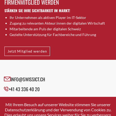
FIRMENMITGLIED WERDEN
Brugg AG
STÄRKEN SIE IHRE SICHTBARKEIT IM MARKT!
Brütten
Ihr Unternehmen als aktiven Player im IT-Sektor
Bubendorf
Zugang zu relevanten Akteur:innen der digitalen Wirtschaft
Bubikon
Mitarbeitende am Puls der digitalen Schweiz
Buchs (SG)
Gezielte Unterstützung für Fachbereiche und Führung
Burgdorf
Bäretswil
Jetzt Mitglied werden
Bülach
Cazis
Cham
Chur
INFO@SWISSICT.CH
Crissier
+41 43 336 40 20
Davos Platz
Davos Platz 1
SWISSICT
VULKANSTRASSE 120
Dierikon
Mit Ihrem Besuch auf unserer Website stimmen Sie unserer
8048 ZURICH
Datenschutzerklärung und der Verwendung von Cookies zu.
Dietikon
Dies erlaubt uns unsere Services weiter für Sie zu verbessern.