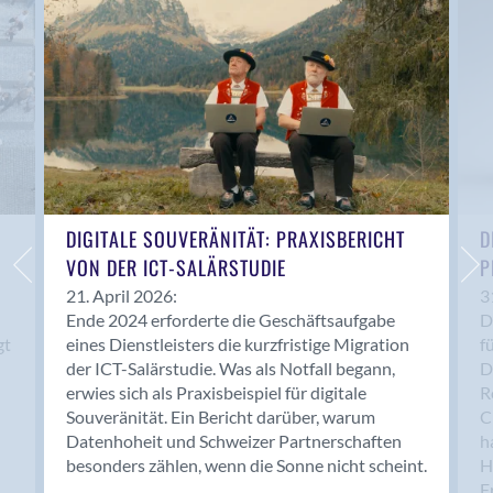
Anwil
Appenzell
Au SG
Baar
Baden
Balsthal
Balzers
Basel
DIGITALE SOUVERÄNITÄT: PRAXISBERICHT
D
VON DER ICT-SALÄRSTUDIE
P
Bassersdorf
Belp
21. April 2026:
3
Ende 2024 erforderte die Geschäftsaufgabe
D
Bendern
gt
eines Dienstleisters die kurzfristige Migration
f
Benken (SG)
der ICT-Salärstudie. Was als Notfall begann,
D
Bergdietikon
erwies sich als Praxisbeispiel für digitale
R
Berlin
Souveränität. Ein Bericht darüber, warum
C
Datenhoheit und Schweizer Partnerschaften
h
Bern
besonders zählen, wenn die Sonne nicht scheint.
H
Bern - Liebefeld
F