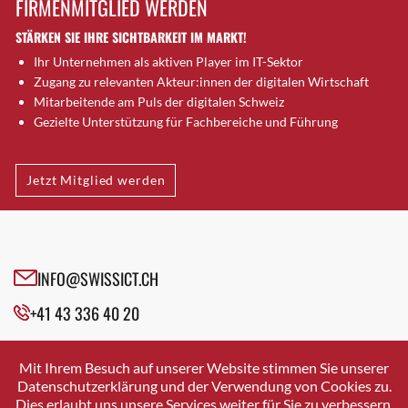
FIRMENMITGLIED WERDEN
Brugg AG
STÄRKEN SIE IHRE SICHTBARKEIT IM MARKT!
Brütten
Ihr Unternehmen als aktiven Player im IT-Sektor
Bubendorf
Zugang zu relevanten Akteur:innen der digitalen Wirtschaft
Bubikon
Mitarbeitende am Puls der digitalen Schweiz
Buchs (SG)
Gezielte Unterstützung für Fachbereiche und Führung
Burgdorf
Bäretswil
Jetzt Mitglied werden
Bülach
Cazis
Cham
Chur
INFO@SWISSICT.CH
Crissier
+41 43 336 40 20
Davos Platz
Davos Platz 1
SWISSICT
VULKANSTRASSE 120
Dierikon
Mit Ihrem Besuch auf unserer Website stimmen Sie unserer
8048 ZURICH
Datenschutzerklärung und der Verwendung von Cookies zu.
Dietikon
Dies erlaubt uns unsere Services weiter für Sie zu verbessern.