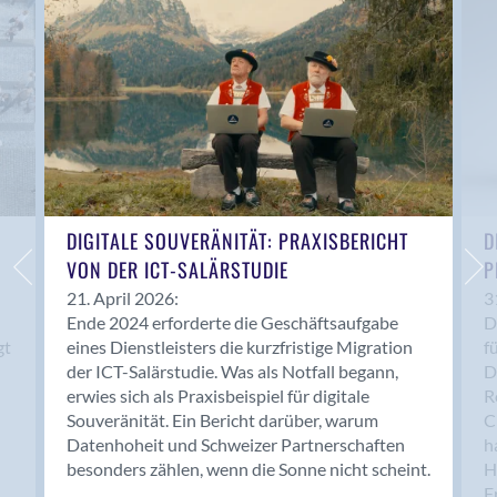
Anwil
Appenzell
Au SG
Baar
Baden
Balsthal
Balzers
Basel
DIGITALE SOUVERÄNITÄT: PRAXISBERICHT
D
VON DER ICT-SALÄRSTUDIE
P
Bassersdorf
Belp
21. April 2026:
3
Ende 2024 erforderte die Geschäftsaufgabe
D
Bendern
gt
eines Dienstleisters die kurzfristige Migration
f
Benken (SG)
der ICT-Salärstudie. Was als Notfall begann,
D
Bergdietikon
erwies sich als Praxisbeispiel für digitale
R
Berlin
Souveränität. Ein Bericht darüber, warum
C
Datenhoheit und Schweizer Partnerschaften
h
Bern
besonders zählen, wenn die Sonne nicht scheint.
H
Bern - Liebefeld
F