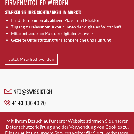
FIRMENMITGLIED WERDEN
Brugg AG
STÄRKEN SIE IHRE SICHTBARKEIT IM MARKT!
Brütten
Ihr Unternehmen als aktiven Player im IT-Sektor
Bubendorf
Zugang zu relevanten Akteur:innen der digitalen Wirtschaft
Bubikon
Mitarbeitende am Puls der digitalen Schweiz
Buchs (SG)
Gezielte Unterstützung für Fachbereiche und Führung
Burgdorf
Bäretswil
Jetzt Mitglied werden
Bülach
Cazis
Cham
Chur
INFO@SWISSICT.CH
Crissier
+41 43 336 40 20
Davos Platz
Davos Platz 1
SWISSICT
VULKANSTRASSE 120
Dierikon
Mit Ihrem Besuch auf unserer Website stimmen Sie unserer
8048 ZURICH
Datenschutzerklärung und der Verwendung von Cookies zu.
Dietikon
Dies erlaubt uns unsere Services weiter für Sie zu verbessern.