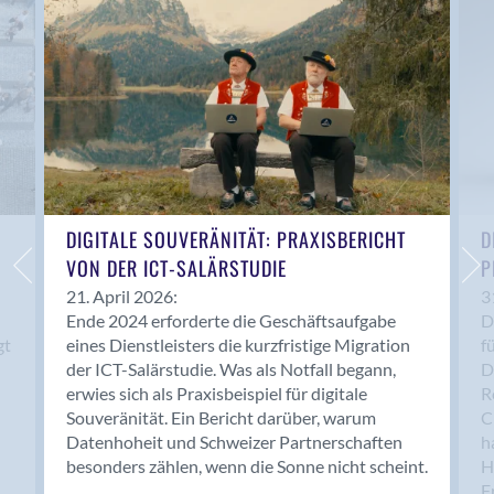
Anwil
Appenzell
Au SG
Baar
Baden
Balsthal
Balzers
Basel
DIGITALE SOUVERÄNITÄT: PRAXISBERICHT
D
VON DER ICT-SALÄRSTUDIE
P
Bassersdorf
Belp
21. April 2026:
3
Ende 2024 erforderte die Geschäftsaufgabe
D
Bendern
gt
eines Dienstleisters die kurzfristige Migration
f
Benken (SG)
der ICT-Salärstudie. Was als Notfall begann,
D
Bergdietikon
erwies sich als Praxisbeispiel für digitale
R
Berlin
Souveränität. Ein Bericht darüber, warum
C
Datenhoheit und Schweizer Partnerschaften
h
Bern
besonders zählen, wenn die Sonne nicht scheint.
H
Bern - Liebefeld
F