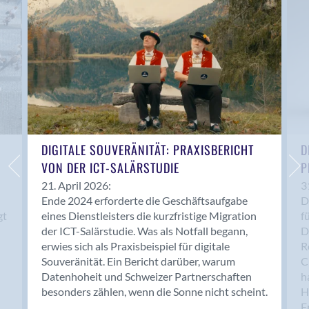
Anwil
Appenzell
Au SG
Baar
Baden
Balsthal
Balzers
Basel
DIGITALE SOUVERÄNITÄT: PRAXISBERICHT
D
VON DER ICT-SALÄRSTUDIE
P
Bassersdorf
Belp
21. April 2026:
3
Ende 2024 erforderte die Geschäftsaufgabe
D
Bendern
gt
eines Dienstleisters die kurzfristige Migration
f
Benken (SG)
der ICT-Salärstudie. Was als Notfall begann,
D
Bergdietikon
erwies sich als Praxisbeispiel für digitale
R
Berlin
Souveränität. Ein Bericht darüber, warum
C
Datenhoheit und Schweizer Partnerschaften
h
Bern
besonders zählen, wenn die Sonne nicht scheint.
H
Bern - Liebefeld
F