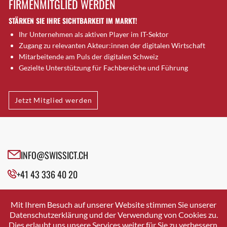
FIRMENMITGLIED WERDEN
Brugg AG
STÄRKEN SIE IHRE SICHTBARKEIT IM MARKT!
Brütten
Ihr Unternehmen als aktiven Player im IT-Sektor
Bubendorf
Zugang zu relevanten Akteur:innen der digitalen Wirtschaft
Bubikon
Mitarbeitende am Puls der digitalen Schweiz
Buchs (SG)
Gezielte Unterstützung für Fachbereiche und Führung
Burgdorf
Bäretswil
Jetzt Mitglied werden
Bülach
Cazis
Cham
Chur
INFO@SWISSICT.CH
Crissier
+41 43 336 40 20
Davos Platz
Davos Platz 1
SWISSICT
VULKANSTRASSE 120
Dierikon
Mit Ihrem Besuch auf unserer Website stimmen Sie unserer
8048 ZURICH
Datenschutzerklärung und der Verwendung von Cookies zu.
Dietikon
Dies erlaubt uns unsere Services weiter für Sie zu verbessern.