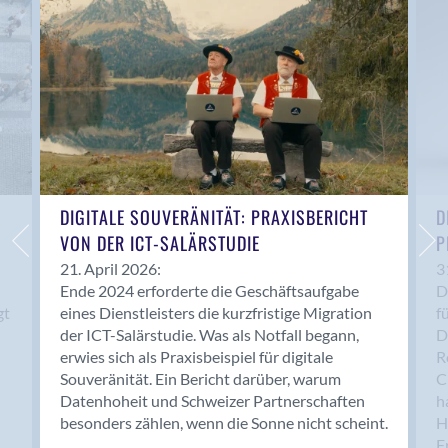
Anwil
Appenzell
Au SG
Baar
Baden
Balsthal
Balzers
Basel
DIGITALE SOUVERÄNITÄT: PRAXISBERICHT
D
VON DER ICT-SALÄRSTUDIE
P
Bassersdorf
Belp
21. April 2026:
3
Ende 2024 erforderte die Geschäftsaufgabe
D
Bendern
gt
eines Dienstleisters die kurzfristige Migration
f
Benken (SG)
der ICT-Salärstudie. Was als Notfall begann,
D
Bergdietikon
erwies sich als Praxisbeispiel für digitale
R
Berlin
Souveränität. Ein Bericht darüber, warum
C
Datenhoheit und Schweizer Partnerschaften
h
Bern
besonders zählen, wenn die Sonne nicht scheint.
H
Bern - Liebefeld
F