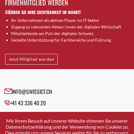
FIRMENMITGLIED WERDEN
Brugg AG
STÄRKEN SIE IHRE SICHTBARKEIT IM MARKT!
Brütten
Ihr Unternehmen als aktiven Player im IT-Sektor
Bubendorf
Zugang zu relevanten Akteur:innen der digitalen Wirtschaft
Bubikon
Mitarbeitende am Puls der digitalen Schweiz
Buchs (SG)
Gezielte Unterstützung für Fachbereiche und Führung
Burgdorf
Bäretswil
Jetzt Mitglied werden
Bülach
Cazis
Cham
Chur
INFO@SWISSICT.CH
Crissier
+41 43 336 40 20
Davos Platz
Davos Platz 1
SWISSICT
VULKANSTRASSE 120
Dierikon
Mit Ihrem Besuch auf unserer Website stimmen Sie unserer
8048 ZURICH
Datenschutzerklärung und der Verwendung von Cookies zu.
Dietikon
Dies erlaubt uns unsere Services weiter für Sie zu verbessern.