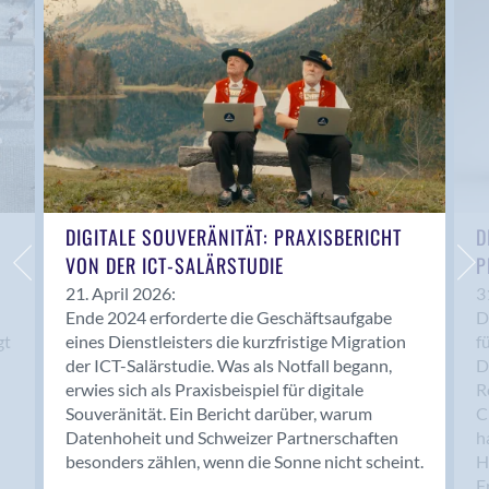
Anwil
Appenzell
Au SG
Baar
Baden
Balsthal
Balzers
Basel
DIGITALE SOUVERÄNITÄT: PRAXISBERICHT
D
VON DER ICT-SALÄRSTUDIE
P
Bassersdorf
Belp
21. April 2026:
3
Ende 2024 erforderte die Geschäftsaufgabe
D
Bendern
gt
eines Dienstleisters die kurzfristige Migration
f
Benken (SG)
der ICT-Salärstudie. Was als Notfall begann,
D
Bergdietikon
erwies sich als Praxisbeispiel für digitale
R
Berlin
Souveränität. Ein Bericht darüber, warum
C
Datenhoheit und Schweizer Partnerschaften
h
Bern
besonders zählen, wenn die Sonne nicht scheint.
H
Bern - Liebefeld
F