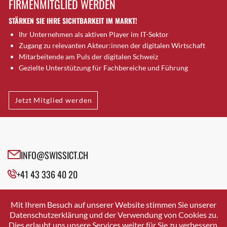
FIRMENMITGLIED WERDEN
Brugg AG
STÄRKEN SIE IHRE SICHTBARKEIT IM MARKT!
Brütten
Ihr Unternehmen als aktiven Player im IT-Sektor
Bubendorf
Zugang zu relevanten Akteur:innen der digitalen Wirtschaft
Bubikon
Mitarbeitende am Puls der digitalen Schweiz
Buchs (SG)
Gezielte Unterstützung für Fachbereiche und Führung
Burgdorf
Bäretswil
Jetzt Mitglied werden
Bülach
Cazis
Cham
Chur
INFO@SWISSICT.CH
Crissier
+41 43 336 40 20
Davos Platz
Davos Platz 1
SWISSICT
VULKANSTRASSE 120
Dierikon
Mit Ihrem Besuch auf unserer Website stimmen Sie unserer
8048 ZURICH
Datenschutzerklärung und der Verwendung von Cookies zu.
Dietikon
Dies erlaubt uns unsere Services weiter für Sie zu verbessern.