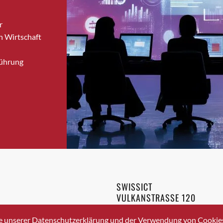
Bronschhofen
r
Brugg
n Wirtschaft
Brugg AG
Brütten
Führung
Bubendorf
Bubikon
Buchs (SG)
Burgdorf
Bäretswil
Bülach
Cazis
Cham
Chur
SWISSICT
Crissier
VULKANSTRASSE 120
Davos Platz
8048 ZURICH
3 336 40 20
Davos Platz 1
e unserer Datenschutzerklärung und der Verwendung von Cookies 