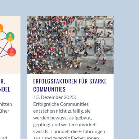
ER,
ERFOLGSFAKTOREN FÜR STARKE
NDEL
COMMUNITIES
15. Dezember 2025:
mitten
Erfolgreiche Communities
rüher
entstehen nicht zufällig, sie
werden bewusst aufgebaut,
gepflegt und weiterentwickelt.
swissICT bündelt die Erfahrungen
und
aus rund zwanzig Fachgruppen.