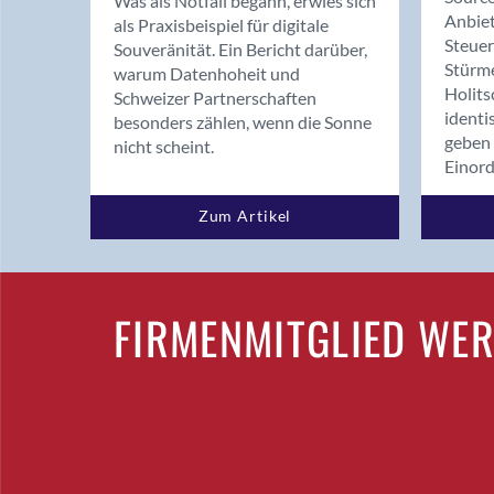
Was als Notfall begann, erwies sich
Anbiet
als Praxisbeispiel für digitale
Steue
Souveränität. Ein Bericht darüber,
Stürm
warum Datenhoheit und
Holits
Schweizer Partnerschaften
identi
besonders zählen, wenn die Sonne
geben 
nicht scheint.
Einor
Zum Artikel
FIRMENMITGLIED WE