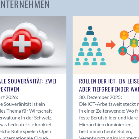
 UNTERNEHMEN
Amden
Andelfingen
Anwil
Appenzell
Au SG
Baar
Baden
Balsthal
Balzers
ALE SOUVERÄNITÄT: ZWEI
ROLLEN DER ICT: EIN LEIS
Basel
EKTIVEN
ABER TIEFGREIFENDER WA
Bassersdorf
rz 2026:
30. Dezember 2025:
Belp
le Souveränität ist ein
Die ICT-Arbeitswelt steckt 
Bendern
les Thema für Wirtschaft
in einer Zeitenwende: Wo f
Benken (SG)
rwaltung in der Schweiz.
feste Berufsbilder und klare
as bedeutet sie konkret
Hierarchien dominierten,
Bergdietikon
lche Rolle spielen Open
bestimmen heute Rollen,
Berlin
, internationale Cloud-
Verantwortung im Kontext 