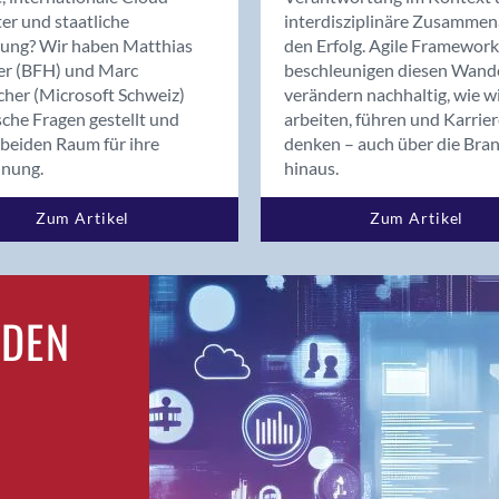
Bern
er und staatliche
interdisziplinäre Zusammen
Bern - Liebefeld
rung? Wir haben Matthias
den Erfolg. Agile Framework
er (BFH) und Marc
beschleunigen diesen Wand
Bern 15
cher (Microsoft Schweiz)
verändern nachhaltig, wie w
Bern 22
sche Fragen gestellt und
arbeiten, führen und Karrie
Bern 65
beiden Raum für ihre
denken – auch über die Bra
Bern 9
dnung.
hinaus.
Bern-Zollikofen
Zum Artikel
Zum Artikel
Biel/Bienne
Binningen
Birsfelden
Bolligen
RDEN
Bonaduz
Bonstetten
Bottighofen
Bremgarten bei Bern
Brig
Brig-Glis