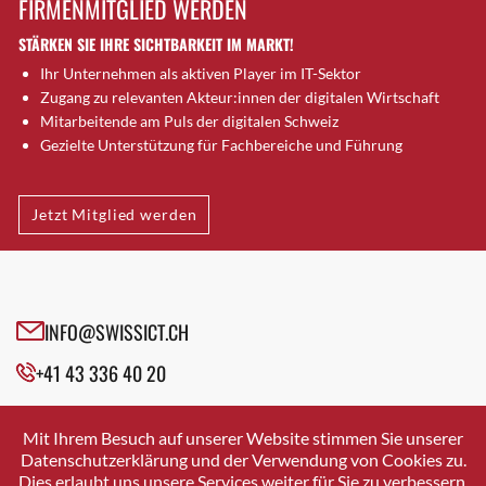
FIRMENMITGLIED WERDEN
Brugg AG
STÄRKEN SIE IHRE SICHTBARKEIT IM MARKT!
Brütten
Ihr Unternehmen als aktiven Player im IT-Sektor
Bubendorf
Zugang zu relevanten Akteur:innen der digitalen Wirtschaft
Bubikon
Mitarbeitende am Puls der digitalen Schweiz
Buchs (SG)
Gezielte Unterstützung für Fachbereiche und Führung
Burgdorf
Bäretswil
Jetzt Mitglied werden
Bülach
Cazis
Cham
Chur
INFO@SWISSICT.CH
Crissier
+41 43 336 40 20
Davos Platz
Davos Platz 1
SWISSICT
VULKANSTRASSE 120
Dierikon
Mit Ihrem Besuch auf unserer Website stimmen Sie unserer
8048 ZURICH
Datenschutzerklärung und der Verwendung von Cookies zu.
Dietikon
Dies erlaubt uns unsere Services weiter für Sie zu verbessern.