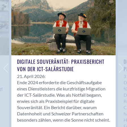
Anwil
Appenzell
Au SG
Baar
Baden
Balsthal
Balzers
Basel
DIGITALE SOUVERÄNITÄT: PRAXISBERICHT
D
VON DER ICT-SALÄRSTUDIE
P
Bassersdorf
Belp
21. April 2026:
3
Ende 2024 erforderte die Geschäftsaufgabe
D
Bendern
gt
eines Dienstleisters die kurzfristige Migration
f
Benken (SG)
der ICT-Salärstudie. Was als Notfall begann,
D
Bergdietikon
erwies sich als Praxisbeispiel für digitale
R
Berlin
Souveränität. Ein Bericht darüber, warum
C
Datenhoheit und Schweizer Partnerschaften
h
Bern
besonders zählen, wenn die Sonne nicht scheint.
H
Bern - Liebefeld
F