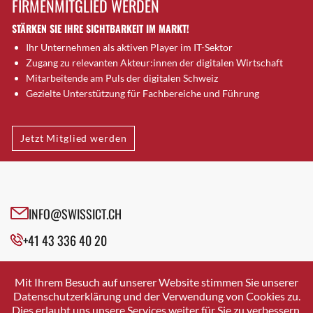
FIRMENMITGLIED WERDEN
Brütten
STÄRKEN SIE IHRE SICHTBARKEIT IM MARKT!
Bubendorf
Ihr Unternehmen als aktiven Player im IT-Sektor
Bubikon
Zugang zu relevanten Akteur:innen der digitalen Wirtschaft
Buchs (SG)
Mitarbeitende am Puls der digitalen Schweiz
Burgdorf
Gezielte Unterstützung für Fachbereiche und Führung
Bäretswil
Bülach
Jetzt Mitglied werden
Cazis
Cham
Chur
Crissier
INFO@SWISSICT.CH
Davos Platz
+41 43 336 40 20
Davos Platz 1
Dierikon
SWISSICT
VULKANSTRASSE 120
Dietikon
Mit Ihrem Besuch auf unserer Website stimmen Sie unserer
8048 ZURICH
Datenschutzerklärung und der Verwendung von Cookies zu.
Dietlikon
Dies erlaubt uns unsere Services weiter für Sie zu verbessern.