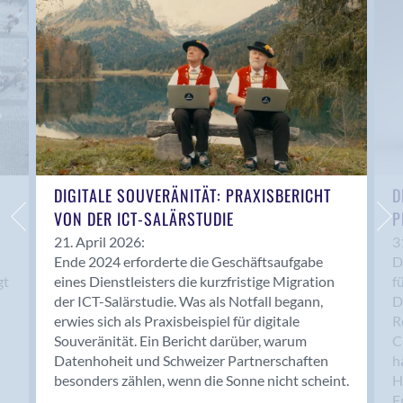
Anwil
Appenzell
Au SG
Baar
Baden
Balsthal
Balzers
Basel
DIGITALE SOUVERÄNITÄT: PRAXISBERICHT
D
VON DER ICT-SALÄRSTUDIE
P
Bassersdorf
Belp
21. April 2026:
3
Ende 2024 erforderte die Geschäftsaufgabe
D
Bendern
gt
eines Dienstleisters die kurzfristige Migration
f
Benken (SG)
der ICT-Salärstudie. Was als Notfall begann,
D
Bergdietikon
erwies sich als Praxisbeispiel für digitale
R
Berlin
Souveränität. Ein Bericht darüber, warum
C
Datenhoheit und Schweizer Partnerschaften
h
Bern
besonders zählen, wenn die Sonne nicht scheint.
H
Bern - Liebefeld
F