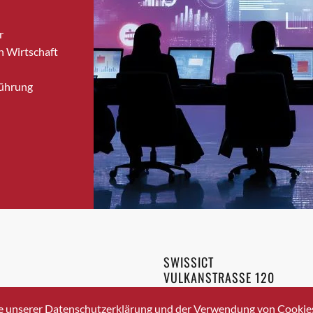
Brugg
r
Brugg AG
n Wirtschaft
Brütten
Bubendorf
Führung
Bubikon
Buchs (SG)
Burgdorf
Bäretswil
Bülach
Cazis
Cham
Chur
Crissier
SWISSICT
Davos Platz
VULKANSTRASSE 120
Davos Platz 1
8048 ZURICH
3 336 40 20
Dierikon
e unserer Datenschutzerklärung und der Verwendung von Cookies 