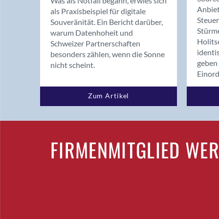
Was als Notfall begann, erwies sich
Anbiet
als Praxisbeispiel für digitale
Steue
Souveränität. Ein Bericht darüber,
Stürm
warum Datenhoheit und
Holits
Schweizer Partnerschaften
identi
besonders zählen, wenn die Sonne
geben 
nicht scheint.
Einor
Zum Artikel
FIRMENMITGLIED WE