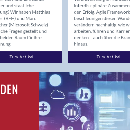
Bern
er und staatliche
interdisziplinäre Zusammen
Bern - Liebefeld
rung? Wir haben Matthias
den Erfolg. Agile Framework
er (BFH) und Marc
beschleunigen diesen Wand
Bern 15
cher (Microsoft Schweiz)
verändern nachhaltig, wie w
Bern 22
sche Fragen gestellt und
arbeiten, führen und Karrie
Bern 65
beiden Raum für ihre
denken – auch über die Bra
Bern 9
dnung.
hinaus.
Bern-Zollikofen
Zum Artikel
Zum Artikel
Biel/Bienne
Binningen
Bolligen
Bonaduz
RDEN
Bonstetten
Bottighofen
Bremgarten bei Bern
Brig
Brig-Glis
Bronschhofen