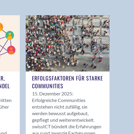
ER,
ERFOLGSFAKTOREN FÜR STARKE
NDEL
COMMUNITIES
15. Dezember 2025:
mitten
Erfolgreiche Communities
rüher
entstehen nicht zufällig, sie
werden bewusst aufgebaut,
gepflegt und weiterentwickelt.
swissICT bündelt die Erfahrungen
und
aus rund zwanzig Fachgruppen.