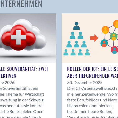
 UNTERNEHMEN
Amden
Andelfingen
Anwil
Appenzell
Au SG
Baar
Baden
Balsthal
Balzers
ALE SOUVERÄNITÄT: ZWEI
ROLLEN DER ICT: EIN LEIS
Basel
EKTIVEN
ABER TIEFGREIFENDER WA
Bassersdorf
rz 2026:
30. Dezember 2025:
Belp
le Souveränität ist ein
Die ICT-Arbeitswelt steckt 
Bendern
les Thema für Wirtschaft
in einer Zeitenwende: Wo f
Benken (SG)
rwaltung in der Schweiz.
feste Berufsbilder und klare
as bedeutet sie konkret
Hierarchien dominierten,
Bergdietikon
lche Rolle spielen Open
bestimmen heute Rollen,
Berlin
, internationale Cloud-
Verantwortung im Kontext 