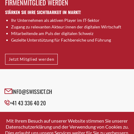
FIRMENMITGLIED WERDEN
Brütten
STÄRKEN SIE IHRE SICHTBARKEIT IM MARKT!
Bubendorf
Ihr Unternehmen als aktiven Player im IT-Sektor
Bubikon
Zugang zu relevanten Akteur:innen der digitalen Wirtschaft
Buchs (SG)
Mitarbeitende am Puls der digitalen Schweiz
Burgdorf
Gezielte Unterstützung für Fachbereiche und Führung
Bäretswil
Bülach
Jetzt Mitglied werden
Cazis
Cham
Chur
Crissier
INFO@SWISSICT.CH
Davos Platz
+41 43 336 40 20
Davos Platz 1
Dierikon
SWISSICT
VULKANSTRASSE 120
Dietikon
Mit Ihrem Besuch auf unserer Website stimmen Sie unserer
8048 ZURICH
Datenschutzerklärung und der Verwendung von Cookies zu.
Dietlikon
Dies erlaubt uns unsere Services weiter für Sie zu verbessern.