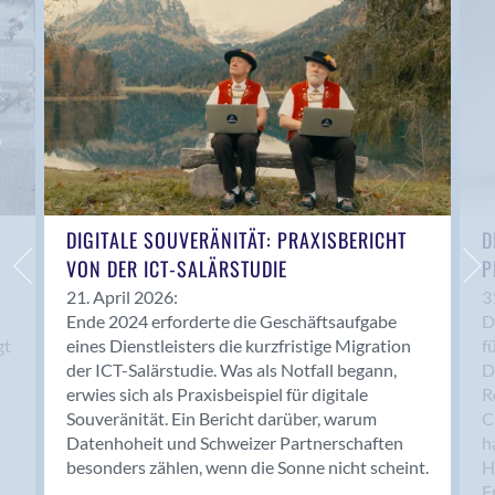
Anwil
Appenzell
Au SG
Baar
Baden
Balsthal
Balzers
Basel
DIGITALE SOUVERÄNITÄT: PRAXISBERICHT
D
VON DER ICT-SALÄRSTUDIE
P
Bassersdorf
Belp
21. April 2026:
3
Ende 2024 erforderte die Geschäftsaufgabe
D
Bendern
gt
eines Dienstleisters die kurzfristige Migration
f
Benken (SG)
der ICT-Salärstudie. Was als Notfall begann,
D
Bergdietikon
erwies sich als Praxisbeispiel für digitale
R
Berlin
Souveränität. Ein Bericht darüber, warum
C
Datenhoheit und Schweizer Partnerschaften
h
Bern
besonders zählen, wenn die Sonne nicht scheint.
H
Bern - Liebefeld
F