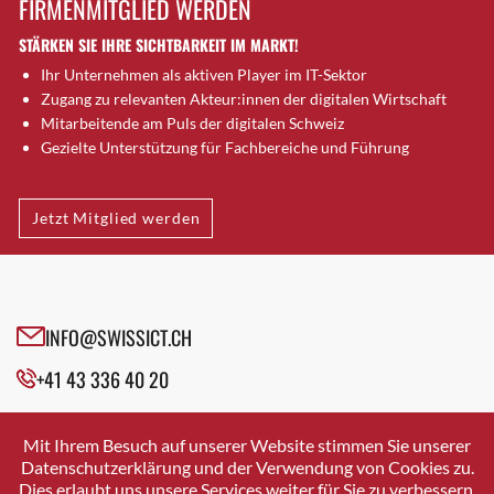
FIRMENMITGLIED WERDEN
Brugg AG
STÄRKEN SIE IHRE SICHTBARKEIT IM MARKT!
Brütten
Ihr Unternehmen als aktiven Player im IT-Sektor
Bubendorf
Zugang zu relevanten Akteur:innen der digitalen Wirtschaft
Bubikon
Mitarbeitende am Puls der digitalen Schweiz
Buchs (SG)
Gezielte Unterstützung für Fachbereiche und Führung
Burgdorf
Bäretswil
Jetzt Mitglied werden
Bülach
Cazis
Cham
Chur
INFO@SWISSICT.CH
Crissier
+41 43 336 40 20
Davos Platz
Davos Platz 1
SWISSICT
VULKANSTRASSE 120
Dierikon
Mit Ihrem Besuch auf unserer Website stimmen Sie unserer
8048 ZURICH
Datenschutzerklärung und der Verwendung von Cookies zu.
Dietikon
Dies erlaubt uns unsere Services weiter für Sie zu verbessern.