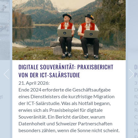
Anwil
Appenzell
Au SG
Baar
Baden
Balsthal
Balzers
Basel
DIGITALE SOUVERÄNITÄT: PRAXISBERICHT
D
VON DER ICT-SALÄRSTUDIE
P
Bassersdorf
Belp
21. April 2026:
3
Ende 2024 erforderte die Geschäftsaufgabe
D
Bendern
gt
eines Dienstleisters die kurzfristige Migration
f
Benken (SG)
der ICT-Salärstudie. Was als Notfall begann,
D
Bergdietikon
erwies sich als Praxisbeispiel für digitale
R
Berlin
Souveränität. Ein Bericht darüber, warum
C
Datenhoheit und Schweizer Partnerschaften
h
Bern
besonders zählen, wenn die Sonne nicht scheint.
H
Bern - Liebefeld
F