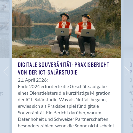
Anwil
Appenzell
Au SG
Baar
Baden
Balsthal
Balzers
Basel
DIGITALE SOUVERÄNITÄT: PRAXISBERICHT
D
VON DER ICT-SALÄRSTUDIE
P
Bassersdorf
Belp
21. April 2026:
3
Ende 2024 erforderte die Geschäftsaufgabe
D
Bendern
gt
eines Dienstleisters die kurzfristige Migration
f
Benken (SG)
der ICT-Salärstudie. Was als Notfall begann,
D
Bergdietikon
erwies sich als Praxisbeispiel für digitale
R
Berlin
Souveränität. Ein Bericht darüber, warum
C
Datenhoheit und Schweizer Partnerschaften
h
Bern
besonders zählen, wenn die Sonne nicht scheint.
H
Bern - Liebefeld
F