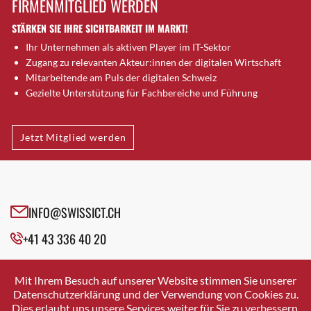
FIRMENMITGLIED WERDEN
Brugg AG
STÄRKEN SIE IHRE SICHTBARKEIT IM MARKT!
Brütten
Ihr Unternehmen als aktiven Player im IT-Sektor
Bubendorf
Zugang zu relevanten Akteur:innen der digitalen Wirtschaft
Bubikon
Mitarbeitende am Puls der digitalen Schweiz
Buchs (SG)
Gezielte Unterstützung für Fachbereiche und Führung
Burgdorf
Bäretswil
Jetzt Mitglied werden
Bülach
Cazis
Cham
Chur
INFO@SWISSICT.CH
Crissier
+41 43 336 40 20
Davos Platz
Davos Platz 1
SWISSICT
VULKANSTRASSE 120
Dierikon
Mit Ihrem Besuch auf unserer Website stimmen Sie unserer
8048 ZURICH
Datenschutzerklärung und der Verwendung von Cookies zu.
Dietikon
Dies erlaubt uns unsere Services weiter für Sie zu verbessern.