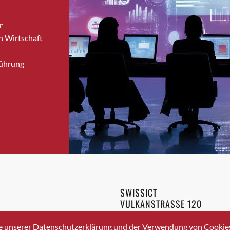
Bronschhofen
r
Brugg
n Wirtschaft
Brugg AG
Brütten
Führung
Bubendorf
Bubikon
Buchs (SG)
Burgdorf
Bäretswil
Bülach
Cazis
Cham
Chur
SWISSICT
Crissier
VULKANSTRASSE 120
Davos Platz
8048 ZURICH
3 336 40 20
Davos Platz 1
e unserer Datenschutzerklärung und der Verwendung von Cookies 