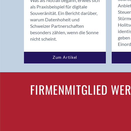
Was als Notfall begann, erwies sich
Anbiet
als Praxisbeispiel für digitale
Steue
Souveränität. Ein Bericht darüber,
Stürm
warum Datenhoheit und
Holits
Schweizer Partnerschaften
identi
besonders zählen, wenn die Sonne
geben 
nicht scheint.
Einor
Zum Artikel
FIRMENMITGLIED WE