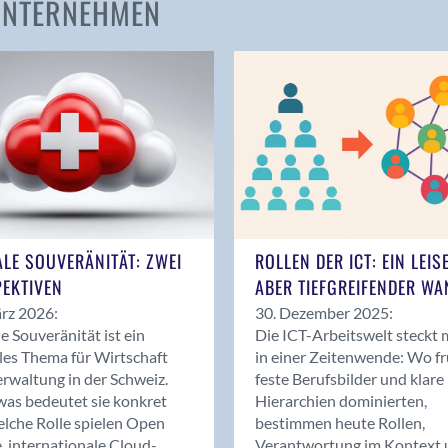
 UNTERNEHMEN
Amden
Andelfingen
Anwil
Appenzell
Au SG
Baar
Baden
Balsthal
Balzers
ALE SOUVERÄNITÄT: ZWEI
ROLLEN DER ICT: EIN LEIS
Basel
EKTIVEN
ABER TIEFGREIFENDER WA
Bassersdorf
rz 2026:
30. Dezember 2025:
Belp
le Souveränität ist ein
Die ICT-Arbeitswelt steckt 
Bendern
les Thema für Wirtschaft
in einer Zeitenwende: Wo f
Benken (SG)
rwaltung in der Schweiz.
feste Berufsbilder und klare
as bedeutet sie konkret
Hierarchien dominierten,
Bergdietikon
lche Rolle spielen Open
bestimmen heute Rollen,
Berlin
, internationale Cloud-
Verantwortung im Kontext 