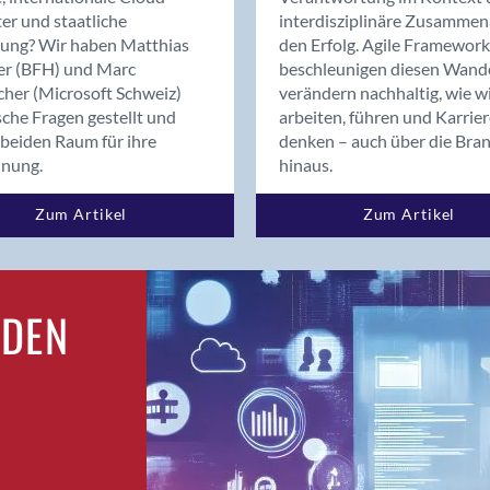
Bern
er und staatliche
interdisziplinäre Zusammen
Bern - Liebefeld
rung? Wir haben Matthias
den Erfolg. Agile Framework
er (BFH) und Marc
beschleunigen diesen Wand
Bern 15
cher (Microsoft Schweiz)
verändern nachhaltig, wie w
Bern 22
sche Fragen gestellt und
arbeiten, führen und Karrie
Bern 65
beiden Raum für ihre
denken – auch über die Bra
Bern 9
dnung.
hinaus.
Bern-Zollikofen
Zum Artikel
Zum Artikel
Biel/Bienne
Binningen
Birsfelden
Bolligen
RDEN
Bonaduz
Bonstetten
Bottighofen
Bremgarten bei Bern
Brig
Brig-Glis