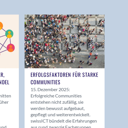
ER,
ERFOLGSFAKTOREN FÜR STARKE
NDEL
COMMUNITIES
15. Dezember 2025:
mitten
Erfolgreiche Communities
rüher
entstehen nicht zufällig, sie
werden bewusst aufgebaut,
gepflegt und weiterentwickelt.
swissICT bündelt die Erfahrungen
und
aus rund zwanzig Fachgruppen.