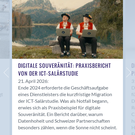
Anwil
Appenzell
Au SG
Baar
Baden
Balsthal
Balzers
Basel
DIGITALE SOUVERÄNITÄT: PRAXISBERICHT
D
VON DER ICT-SALÄRSTUDIE
P
Bassersdorf
Belp
21. April 2026:
3
Ende 2024 erforderte die Geschäftsaufgabe
D
Bendern
gt
eines Dienstleisters die kurzfristige Migration
f
Benken (SG)
der ICT-Salärstudie. Was als Notfall begann,
D
Bergdietikon
erwies sich als Praxisbeispiel für digitale
R
Berlin
Souveränität. Ein Bericht darüber, warum
C
Datenhoheit und Schweizer Partnerschaften
h
Bern
besonders zählen, wenn die Sonne nicht scheint.
H
Bern - Liebefeld
F