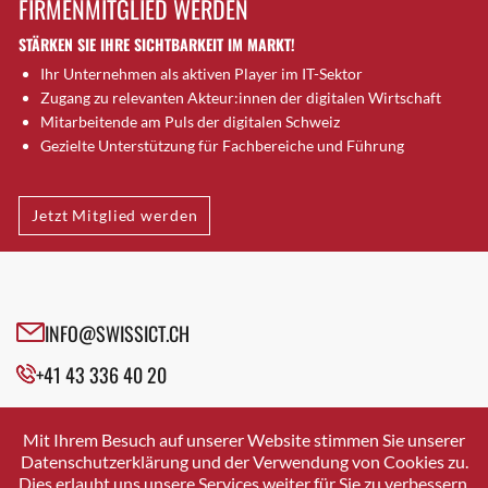
FIRMENMITGLIED WERDEN
Brugg AG
STÄRKEN SIE IHRE SICHTBARKEIT IM MARKT!
Brütten
Ihr Unternehmen als aktiven Player im IT-Sektor
Bubendorf
Zugang zu relevanten Akteur:innen der digitalen Wirtschaft
Bubikon
Mitarbeitende am Puls der digitalen Schweiz
Buchs (SG)
Gezielte Unterstützung für Fachbereiche und Führung
Burgdorf
Bäretswil
Jetzt Mitglied werden
Bülach
Cazis
Cham
Chur
INFO@SWISSICT.CH
Crissier
+41 43 336 40 20
Davos Platz
Davos Platz 1
SWISSICT
VULKANSTRASSE 120
Dierikon
Mit Ihrem Besuch auf unserer Website stimmen Sie unserer
8048 ZURICH
Datenschutzerklärung und der Verwendung von Cookies zu.
Dietikon
Dies erlaubt uns unsere Services weiter für Sie zu verbessern.