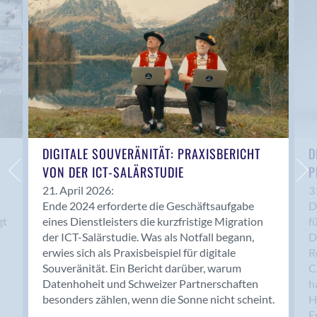
Anwil
Appenzell
Au SG
Baar
Baden
Balsthal
Balzers
Basel
DIGITALE SOUVERÄNITÄT: PRAXISBERICHT
D
VON DER ICT-SALÄRSTUDIE
P
Bassersdorf
Belp
21. April 2026:
3
Ende 2024 erforderte die Geschäftsaufgabe
D
Bendern
gt
eines Dienstleisters die kurzfristige Migration
f
Benken (SG)
der ICT-Salärstudie. Was als Notfall begann,
D
Bergdietikon
erwies sich als Praxisbeispiel für digitale
R
Berlin
Souveränität. Ein Bericht darüber, warum
C
Datenhoheit und Schweizer Partnerschaften
h
Bern
besonders zählen, wenn die Sonne nicht scheint.
H
Bern - Liebefeld
F