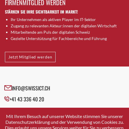
FIRMENMITGLIED WERDEN
Brütten
STÄRKEN SIE IHRE SICHTBARKEIT IM MARKT!
Bubendorf
Ihr Unternehmen als aktiven Player im IT-Sektor
Bubikon
Zugang zu relevanten Akteur:innen der digitalen Wirtschaft
Buchs (SG)
Mitarbeitende am Puls der digitalen Schweiz
Burgdorf
Gezielte Unterstützung für Fachbereiche und Führung
Bäretswil
Bülach
Jetzt Mitglied werden
Cazis
Cham
Chur
Crissier
INFO@SWISSICT.CH
Davos Platz
+41 43 336 40 20
Davos Platz 1
Dierikon
SWISSICT
VULKANSTRASSE 120
Dietikon
Mit Ihrem Besuch auf unserer Website stimmen Sie unserer
8048 ZURICH
Datenschutzerklärung und der Verwendung von Cookies zu.
Dietlikon
Dies erlaubt uns unsere Services weiter für Sie zu verbessern.