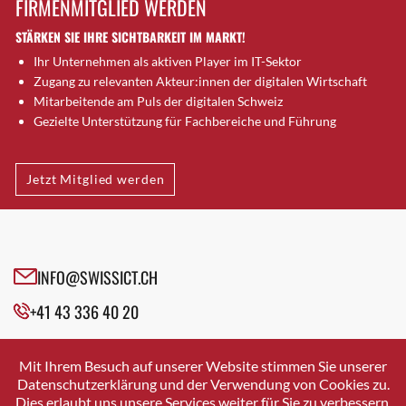
FIRMENMITGLIED WERDEN
Brugg AG
STÄRKEN SIE IHRE SICHTBARKEIT IM MARKT!
Brütten
Ihr Unternehmen als aktiven Player im IT-Sektor
Bubendorf
Zugang zu relevanten Akteur:innen der digitalen Wirtschaft
Bubikon
Mitarbeitende am Puls der digitalen Schweiz
Buchs (SG)
Gezielte Unterstützung für Fachbereiche und Führung
Burgdorf
Bäretswil
Jetzt Mitglied werden
Bülach
Cazis
Cham
Chur
INFO@SWISSICT.CH
Crissier
+41 43 336 40 20
Davos Platz
Davos Platz 1
SWISSICT
VULKANSTRASSE 120
Dierikon
Mit Ihrem Besuch auf unserer Website stimmen Sie unserer
8048 ZURICH
Datenschutzerklärung und der Verwendung von Cookies zu.
Dietikon
Dies erlaubt uns unsere Services weiter für Sie zu verbessern.