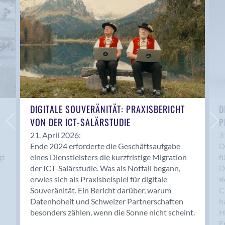
Anwil
Appenzell
Au SG
Baar
Baden
Balsthal
Balzers
Basel
DIGITALE SOUVERÄNITÄT: PRAXISBERICHT
D
VON DER ICT-SALÄRSTUDIE
P
Bassersdorf
Belp
21. April 2026:
3
Ende 2024 erforderte die Geschäftsaufgabe
D
Bendern
gt
eines Dienstleisters die kurzfristige Migration
f
Benken (SG)
der ICT-Salärstudie. Was als Notfall begann,
D
Bergdietikon
erwies sich als Praxisbeispiel für digitale
R
Berlin
Souveränität. Ein Bericht darüber, warum
C
Datenhoheit und Schweizer Partnerschaften
h
Bern
besonders zählen, wenn die Sonne nicht scheint.
H
Bern - Liebefeld
F