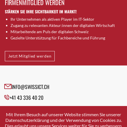
FIRMENMITGLIED WERDEN
Brugg AG
STÄRKEN SIE IHRE SICHTBARKEIT IM MARKT!
Brütten
Ihr Unternehmen als aktiven Player im IT-Sektor
Bubendorf
Zugang zu relevanten Akteur:innen der digitalen Wirtschaft
Bubikon
Mitarbeitende am Puls der digitalen Schweiz
Buchs (SG)
Gezielte Unterstützung für Fachbereiche und Führung
Burgdorf
Bäretswil
Jetzt Mitglied werden
Bülach
Cazis
Cham
Chur
INFO@SWISSICT.CH
Crissier
+41 43 336 40 20
Davos Platz
Davos Platz 1
SWISSICT
VULKANSTRASSE 120
Dierikon
Mit Ihrem Besuch auf unserer Website stimmen Sie unserer
8048 ZURICH
Datenschutzerklärung und der Verwendung von Cookies zu.
Dietikon
Dies erlaubt uns unsere Services weiter für Sie zu verbessern.