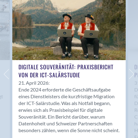
Anwil
Appenzell
Au SG
Baar
Baden
Balsthal
Balzers
Basel
DIGITALE SOUVERÄNITÄT: PRAXISBERICHT
D
VON DER ICT-SALÄRSTUDIE
P
Bassersdorf
Belp
21. April 2026:
3
Ende 2024 erforderte die Geschäftsaufgabe
D
Bendern
gt
eines Dienstleisters die kurzfristige Migration
f
Benken (SG)
der ICT-Salärstudie. Was als Notfall begann,
D
Bergdietikon
erwies sich als Praxisbeispiel für digitale
R
Berlin
Souveränität. Ein Bericht darüber, warum
C
Datenhoheit und Schweizer Partnerschaften
h
Bern
besonders zählen, wenn die Sonne nicht scheint.
H
Bern - Liebefeld
F