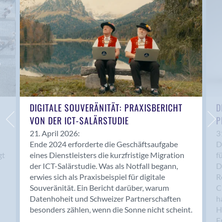
Anwil
Appenzell
Au SG
Baar
Baden
Balsthal
Balzers
Basel
DIGITALE SOUVERÄNITÄT: PRAXISBERICHT
D
VON DER ICT-SALÄRSTUDIE
P
Bassersdorf
Belp
21. April 2026:
3
Ende 2024 erforderte die Geschäftsaufgabe
D
Bendern
gt
eines Dienstleisters die kurzfristige Migration
f
Benken (SG)
der ICT-Salärstudie. Was als Notfall begann,
D
Bergdietikon
erwies sich als Praxisbeispiel für digitale
R
Berlin
Souveränität. Ein Bericht darüber, warum
C
Datenhoheit und Schweizer Partnerschaften
h
Bern
besonders zählen, wenn die Sonne nicht scheint.
H
Bern - Liebefeld
F