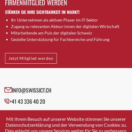
FIRMENMITGLIED WERDEN
Brugg AG
STÄRKEN SIE IHRE SICHTBARKEIT IM MARKT!
Brütten
Ihr Unternehmen als aktiven Player im IT-Sektor
Bubendorf
Zugang zu relevanten Akteur:innen der digitalen Wirtschaft
Bubikon
Mitarbeitende am Puls der digitalen Schweiz
Buchs (SG)
Gezielte Unterstützung für Fachbereiche und Führung
Burgdorf
Bäretswil
Jetzt Mitglied werden
Bülach
Cazis
Cham
Chur
INFO@SWISSICT.CH
Crissier
+41 43 336 40 20
Davos Platz
Davos Platz 1
SWISSICT
VULKANSTRASSE 120
Dierikon
Mit Ihrem Besuch auf unserer Website stimmen Sie unserer
8048 ZURICH
Datenschutzerklärung und der Verwendung von Cookies zu.
Dietikon
Dies erlaubt uns unsere Services weiter für Sie zu verbessern.