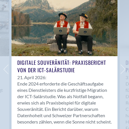
Anwil
Appenzell
Au SG
Baar
Baden
Balsthal
Balzers
Basel
DIGITALE SOUVERÄNITÄT: PRAXISBERICHT
D
VON DER ICT-SALÄRSTUDIE
P
Bassersdorf
Belp
21. April 2026:
3
Ende 2024 erforderte die Geschäftsaufgabe
D
Bendern
gt
eines Dienstleisters die kurzfristige Migration
f
Benken (SG)
der ICT-Salärstudie. Was als Notfall begann,
D
Bergdietikon
erwies sich als Praxisbeispiel für digitale
R
Berlin
Souveränität. Ein Bericht darüber, warum
C
Datenhoheit und Schweizer Partnerschaften
h
Bern
besonders zählen, wenn die Sonne nicht scheint.
H
Bern - Liebefeld
F