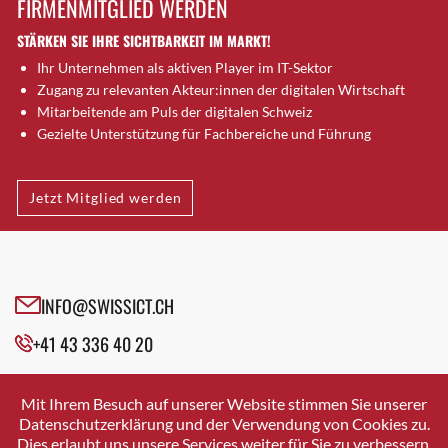
FIRMENMITGLIED WERDEN
Brütten
STÄRKEN SIE IHRE SICHTBARKEIT IM MARKT!
Bubendorf
Ihr Unternehmen als aktiven Player im IT-Sektor
Bubikon
Zugang zu relevanten Akteur:innen der digitalen Wirtschaft
Buchs (SG)
Mitarbeitende am Puls der digitalen Schweiz
Burgdorf
Gezielte Unterstützung für Fachbereiche und Führung
Bäretswil
Bülach
Jetzt Mitglied werden
Cazis
Cham
Chur
Crissier
INFO@SWISSICT.CH
Davos Platz
+41 43 336 40 20
Davos Platz 1
Dierikon
SWISSICT
VULKANSTRASSE 120
Dietikon
Mit Ihrem Besuch auf unserer Website stimmen Sie unserer
8048 ZURICH
Datenschutzerklärung und der Verwendung von Cookies zu.
Dietlikon
Dies erlaubt uns unsere Services weiter für Sie zu verbessern.