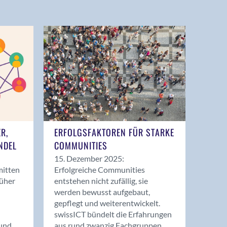
ER,
ERFOLGSFAKTOREN FÜR STARKE
NDEL
COMMUNITIES
15. Dezember 2025:
mitten
Erfolgreiche Communities
rüher
entstehen nicht zufällig, sie
werden bewusst aufgebaut,
gepflegt und weiterentwickelt.
swissICT bündelt die Erfahrungen
und
aus rund zwanzig Fachgruppen.