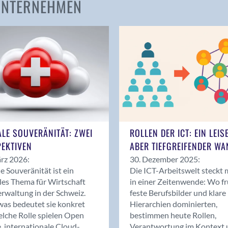
 UNTERNEHMEN
Amden
Andelfingen
Anwil
Appenzell
Au SG
Baar
Baden
Balsthal
Balzers
ALE SOUVERÄNITÄT: ZWEI
ROLLEN DER ICT: EIN LEIS
Basel
EKTIVEN
ABER TIEFGREIFENDER WA
Bassersdorf
rz 2026:
30. Dezember 2025:
Belp
le Souveränität ist ein
Die ICT-Arbeitswelt steckt 
Bendern
les Thema für Wirtschaft
in einer Zeitenwende: Wo f
Benken (SG)
rwaltung in der Schweiz.
feste Berufsbilder und klare
as bedeutet sie konkret
Hierarchien dominierten,
Bergdietikon
lche Rolle spielen Open
bestimmen heute Rollen,
Berlin
, internationale Cloud-
Verantwortung im Kontext 