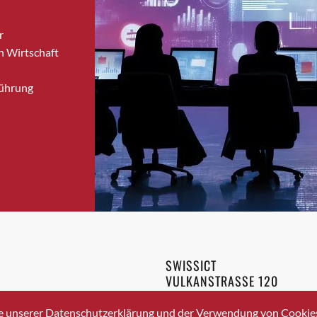
Brugg
r
Brugg AG
n Wirtschaft
Brütten
Bubendorf
Führung
Bubikon
Buchs (SG)
Burgdorf
Bäretswil
Bülach
Cazis
Cham
Chur
Crissier
SWISSICT
Davos Platz
VULKANSTRASSE 120
Davos Platz 1
8048 ZURICH
3 336 40 20
Dierikon
e unserer Datenschutzerklärung und der Verwendung von Cookies 