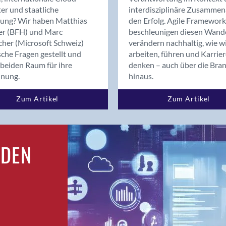
Bern
er und staatliche
interdisziplinäre Zusammen
Bern - Liebefeld
rung? Wir haben Matthias
den Erfolg. Agile Framework
er (BFH) und Marc
beschleunigen diesen Wand
Bern 15
cher (Microsoft Schweiz)
verändern nachhaltig, wie w
Bern 22
sche Fragen gestellt und
arbeiten, führen und Karrie
Bern 65
beiden Raum für ihre
denken – auch über die Bra
Bern 9
dnung.
hinaus.
Bern-Zollikofen
Zum Artikel
Zum Artikel
Biel/Bienne
Binningen
Bolligen
Bonaduz
RDEN
Bonstetten
Bottighofen
Bremgarten bei Bern
Brig
Brig-Glis
Bronschhofen