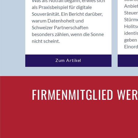
Was als Notfall begann, erwies sich
Anbiet
als Praxisbeispiel für digitale
Steue
Souveränität. Ein Bericht darüber,
Stürm
warum Datenhoheit und
Holits
Schweizer Partnerschaften
identi
besonders zählen, wenn die Sonne
geben 
nicht scheint.
Einor
Zum Artikel
FIRMENMITGLIED WE