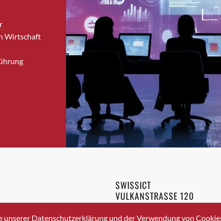
Bronschhofen
r
Brugg
n Wirtschaft
Brugg AG
Brütten
Führung
Bubendorf
Bubikon
Buchs (SG)
Burgdorf
Bäretswil
Bülach
Cazis
Cham
Chur
SWISSICT
Crissier
VULKANSTRASSE 120
Davos Platz
8048 ZURICH
3 336 40 20
Davos Platz 1
e unserer Datenschutzerklärung und der Verwendung von Cookies 