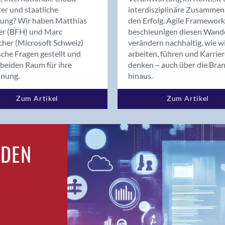
Bern
er und staatliche
interdisziplinäre Zusammen
Bern - Liebefeld
rung? Wir haben Matthias
den Erfolg. Agile Framework
er (BFH) und Marc
beschleunigen diesen Wand
Bern 15
cher (Microsoft Schweiz)
verändern nachhaltig, wie w
Bern 22
sche Fragen gestellt und
arbeiten, führen und Karrie
Bern 65
beiden Raum für ihre
denken – auch über die Bra
Bern 9
dnung.
hinaus.
Bern-Zollikofen
Zum Artikel
Zum Artikel
Biel/Bienne
Binningen
Birsfelden
Bolligen
RDEN
Bonaduz
Bonstetten
Bottighofen
Bremgarten bei Bern
Brig
Brig-Glis