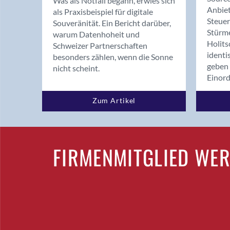
Was als Notfall begann, erwies sich
Anbiet
als Praxisbeispiel für digitale
Steue
Souveränität. Ein Bericht darüber,
Stürm
warum Datenhoheit und
Holits
Schweizer Partnerschaften
identi
besonders zählen, wenn die Sonne
geben 
nicht scheint.
Einor
Zum Artikel
FIRMENMITGLIED WE