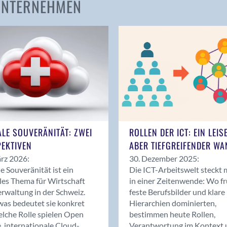
 UNTERNEHMEN
Amden
Andelfingen
Anwil
Appenzell
Au SG
Baar
Baden
Balsthal
Balzers
ALE SOUVERÄNITÄT: ZWEI
ROLLEN DER ICT: EIN LEIS
Basel
EKTIVEN
ABER TIEFGREIFENDER WA
Bassersdorf
rz 2026:
30. Dezember 2025:
Belp
le Souveränität ist ein
Die ICT-Arbeitswelt steckt 
Bendern
les Thema für Wirtschaft
in einer Zeitenwende: Wo f
Benken (SG)
rwaltung in der Schweiz.
feste Berufsbilder und klare
as bedeutet sie konkret
Hierarchien dominierten,
Bergdietikon
lche Rolle spielen Open
bestimmen heute Rollen,
Berlin
, internationale Cloud-
Verantwortung im Kontext 