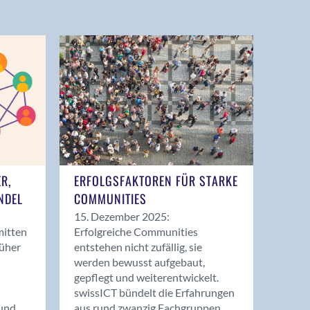
ER,
ERFOLGSFAKTOREN FÜR STARKE
NDEL
COMMUNITIES
15. Dezember 2025:
mitten
Erfolgreiche Communities
rüher
entstehen nicht zufällig, sie
werden bewusst aufgebaut,
gepflegt und weiterentwickelt.
swissICT bündelt die Erfahrungen
und
aus rund zwanzig Fachgruppen.