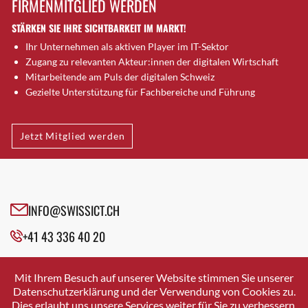
FIRMENMITGLIED WERDEN
Brugg AG
STÄRKEN SIE IHRE SICHTBARKEIT IM MARKT!
Brütten
Ihr Unternehmen als aktiven Player im IT-Sektor
Bubendorf
Zugang zu relevanten Akteur:innen der digitalen Wirtschaft
Bubikon
Mitarbeitende am Puls der digitalen Schweiz
Buchs (SG)
Gezielte Unterstützung für Fachbereiche und Führung
Burgdorf
Bäretswil
Jetzt Mitglied werden
Bülach
Cazis
Cham
Chur
INFO@SWISSICT.CH
Crissier
+41 43 336 40 20
Davos Platz
Davos Platz 1
SWISSICT
VULKANSTRASSE 120
Dierikon
Mit Ihrem Besuch auf unserer Website stimmen Sie unserer
8048 ZURICH
Datenschutzerklärung und der Verwendung von Cookies zu.
Dietikon
Dies erlaubt uns unsere Services weiter für Sie zu verbessern.