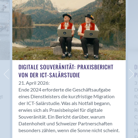
Anwil
Appenzell
Au SG
Baar
Baden
Balsthal
Balzers
Basel
DIGITALE SOUVERÄNITÄT: PRAXISBERICHT
D
VON DER ICT-SALÄRSTUDIE
P
Bassersdorf
Belp
21. April 2026:
3
Ende 2024 erforderte die Geschäftsaufgabe
D
Bendern
gt
eines Dienstleisters die kurzfristige Migration
f
Benken (SG)
der ICT-Salärstudie. Was als Notfall begann,
D
Bergdietikon
erwies sich als Praxisbeispiel für digitale
R
Berlin
Souveränität. Ein Bericht darüber, warum
C
Datenhoheit und Schweizer Partnerschaften
h
Bern
besonders zählen, wenn die Sonne nicht scheint.
H
Bern - Liebefeld
F