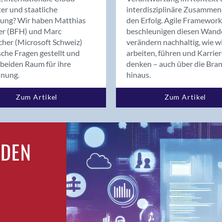
Bern
er und staatliche
interdisziplinäre Zusammen
Bern - Liebefeld
rung? Wir haben Matthias
den Erfolg. Agile Framework
er (BFH) und Marc
beschleunigen diesen Wand
Bern 15
cher (Microsoft Schweiz)
verändern nachhaltig, wie w
Bern 22
sche Fragen gestellt und
arbeiten, führen und Karrie
Bern 65
beiden Raum für ihre
denken – auch über die Bra
Bern 9
dnung.
hinaus.
Bern-Zollikofen
Zum Artikel
Zum Artikel
Biel/Bienne
Binningen
Bolligen
Bonaduz
RDEN
Bonstetten
Bottighofen
Bremgarten bei Bern
Brig
Brig-Glis
Bronschhofen