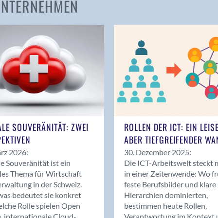
 UNTERNEHMEN
Amden
Andelfingen
Anwil
Appenzell
Au SG
Baar
Baden
Balsthal
Balzers
ALE SOUVERÄNITÄT: ZWEI
ROLLEN DER ICT: EIN LEIS
Basel
EKTIVEN
ABER TIEFGREIFENDER WA
Bassersdorf
rz 2026:
30. Dezember 2025:
Belp
le Souveränität ist ein
Die ICT-Arbeitswelt steckt 
Bendern
les Thema für Wirtschaft
in einer Zeitenwende: Wo f
Benken (SG)
rwaltung in der Schweiz.
feste Berufsbilder und klare
as bedeutet sie konkret
Hierarchien dominierten,
Bergdietikon
lche Rolle spielen Open
bestimmen heute Rollen,
Berlin
, internationale Cloud-
Verantwortung im Kontext 