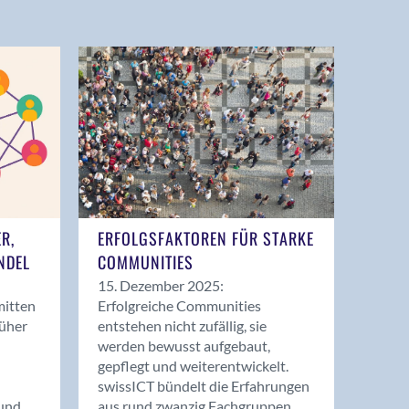
ER,
ERFOLGSFAKTOREN FÜR STARKE
NDEL
COMMUNITIES
15. Dezember 2025:
mitten
Erfolgreiche Communities
rüher
entstehen nicht zufällig, sie
werden bewusst aufgebaut,
gepflegt und weiterentwickelt.
swissICT bündelt die Erfahrungen
und
aus rund zwanzig Fachgruppen.