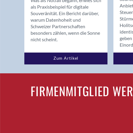
Was als Notfall begann, erwies sich
Anbiet
als Praxisbeispiel für digitale
Steue
Souveränität. Ein Bericht darüber,
Stürm
warum Datenhoheit und
Holits
Schweizer Partnerschaften
identi
besonders zählen, wenn die Sonne
geben 
nicht scheint.
Einor
Zum Artikel
FIRMENMITGLIED WE