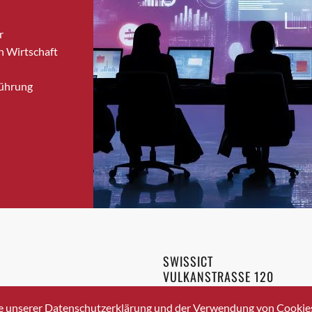
Brugg
r
Brugg AG
n Wirtschaft
Brütten
Bubendorf
Führung
Bubikon
Buchs (SG)
Burgdorf
Bäretswil
Bülach
Cazis
Cham
Chur
Crissier
SWISSICT
Davos Platz
VULKANSTRASSE 120
Davos Platz 1
8048 ZURICH
3 336 40 20
Dierikon
e unserer Datenschutzerklärung und der Verwendung von Cookies 