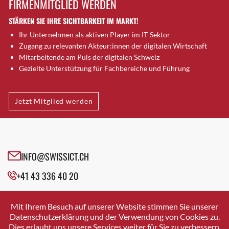
FIRMENMITGLIED WERDEN
Brugg AG
STÄRKEN SIE IHRE SICHTBARKEIT IM MARKT!
Brütten
Ihr Unternehmen als aktiven Player im IT-Sektor
Bubendorf
Zugang zu relevanten Akteur:innen der digitalen Wirtschaft
Bubikon
Mitarbeitende am Puls der digitalen Schweiz
Buchs (SG)
Gezielte Unterstützung für Fachbereiche und Führung
Burgdorf
Bäretswil
Jetzt Mitglied werden
Bülach
Cazis
Cham
Chur
INFO@SWISSICT.CH
Crissier
+41 43 336 40 20
Davos Platz
Davos Platz 1
SWISSICT
VULKANSTRASSE 120
Dierikon
Mit Ihrem Besuch auf unserer Website stimmen Sie unserer
8048 ZURICH
Datenschutzerklärung und der Verwendung von Cookies zu.
Dietikon
Dies erlaubt uns unsere Services weiter für Sie zu verbessern.