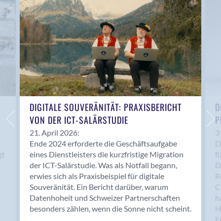
Anwil
Appenzell
Au SG
Baar
Baden
Balsthal
Balzers
Basel
DIGITALE SOUVERÄNITÄT: PRAXISBERICHT
D
VON DER ICT-SALÄRSTUDIE
P
Bassersdorf
Belp
21. April 2026:
3
Ende 2024 erforderte die Geschäftsaufgabe
D
Bendern
gt
eines Dienstleisters die kurzfristige Migration
f
Benken (SG)
der ICT-Salärstudie. Was als Notfall begann,
D
Bergdietikon
erwies sich als Praxisbeispiel für digitale
R
Berlin
Souveränität. Ein Bericht darüber, warum
C
Datenhoheit und Schweizer Partnerschaften
h
Bern
besonders zählen, wenn die Sonne nicht scheint.
H
Bern - Liebefeld
F