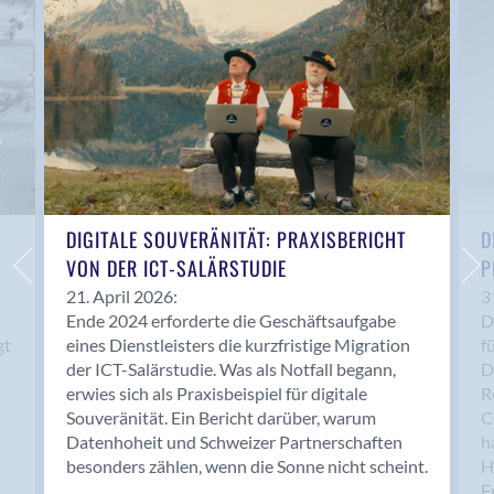
Anwil
Appenzell
Au SG
Baar
Baden
Balsthal
Balzers
Basel
DIGITALE SOUVERÄNITÄT: PRAXISBERICHT
D
VON DER ICT-SALÄRSTUDIE
P
Bassersdorf
Belp
21. April 2026:
3
Ende 2024 erforderte die Geschäftsaufgabe
D
Bendern
gt
eines Dienstleisters die kurzfristige Migration
f
Benken (SG)
der ICT-Salärstudie. Was als Notfall begann,
D
Bergdietikon
erwies sich als Praxisbeispiel für digitale
R
Berlin
Souveränität. Ein Bericht darüber, warum
C
Datenhoheit und Schweizer Partnerschaften
h
Bern
besonders zählen, wenn die Sonne nicht scheint.
H
Bern - Liebefeld
F