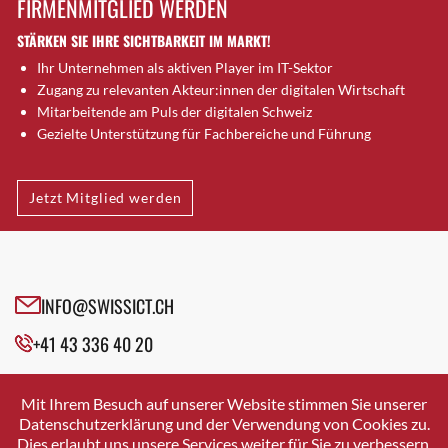
FIRMENMITGLIED WERDEN
Brugg AG
STÄRKEN SIE IHRE SICHTBARKEIT IM MARKT!
Brütten
Ihr Unternehmen als aktiven Player im IT-Sektor
Bubendorf
Zugang zu relevanten Akteur:innen der digitalen Wirtschaft
Bubikon
Mitarbeitende am Puls der digitalen Schweiz
Buchs (SG)
Gezielte Unterstützung für Fachbereiche und Führung
Burgdorf
Bäretswil
Jetzt Mitglied werden
Bülach
Cazis
Cham
Chur
INFO@SWISSICT.CH
Crissier
+41 43 336 40 20
Davos Platz
Davos Platz 1
SWISSICT
VULKANSTRASSE 120
Dierikon
Mit Ihrem Besuch auf unserer Website stimmen Sie unserer
8048 ZURICH
Datenschutzerklärung und der Verwendung von Cookies zu.
Dietikon
Dies erlaubt uns unsere Services weiter für Sie zu verbessern.